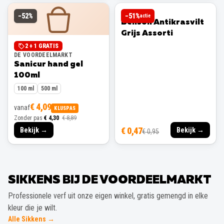
BENSON
−
52
%
−
51
%
actie
Benson Antikrasvilt
Grijs Assorti
2 + 1 GRATIS
DE VOORDEELMARKT
Sanicur hand gel
100ml
100 ml
500 ml
€ 4,09
vanaf
KLUSPAS
Zonder pas
€ 4,30
€ 8,89
€ 0,47
Bekijk →
Bekijk →
€ 0,95
SIKKENS BIJ DE VOORDEELMARKT
Professionele verf uit onze eigen winkel, gratis gemengd in elke
kleur die je wilt.
Alle Sikkens →