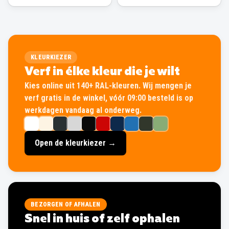
KLEURKIEZER
Verf in élke kleur die je wilt
Kies online uit 140+ RAL-kleuren. Wij mengen je
verf gratis in de winkel, vóór 09:00 besteld is op
werkdagen vandaag al onderweg.
Open de kleurkiezer →
BEZORGEN OF AFHALEN
Snel in huis of zelf ophalen