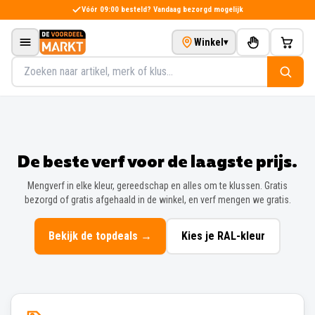
Direct naar de inhoud
Vóór 09:00 besteld? Vandaag bezorgd mogelijk
Winkel
▾
Zoeken in het assortiment
De beste verf voor de laagste prijs.
Mengverf in elke kleur, gereedschap en alles om te klussen. Gratis
bezorgd of gratis afgehaald in de winkel, en verf mengen we gratis.
Bekijk de topdeals
→
Kies je RAL-kleur