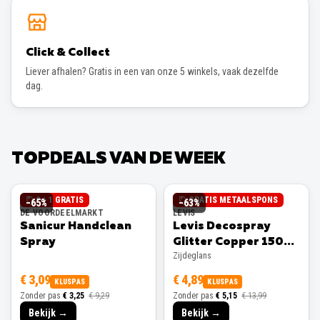
Click & Collect
Liever afhalen? Gratis in een van onze 5 winkels, vaak dezelfde
dag.
TOPDEALS VAN DE WEEK
2 + 1 GRATIS
GRATIS METAALSPONS
−
65
%
−
63
%
DE VOORDEELMARKT
LEVIS
Sanicur Handclean
Levis Decospray
Spray
Glitter Copper 150ml
Zijdeglans
Zijdeglans
€ 3,09
€ 4,89
KLUSPAS
KLUSPAS
Zonder pas
€ 3,25
€ 9,29
Zonder pas
€ 5,15
€ 13,99
Bekijk →
Bekijk →