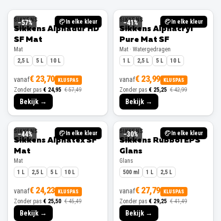
SIKKENS
SIKKENS
In elke kleur
In elke kleur
−
57
%
−
41
%
Sikkens Alphadur HD
Sikkens Alphacryl
SF Mat
Pure Mat SF
Mat
Mat · Watergedragen
2,5 L
5 L
10 L
1 L
2,5 L
5 L
10 L
€ 23,70
€ 23,99
vanaf
vanaf
KLUSPAS
KLUSPAS
Zonder pas
€ 24,95
€ 57,49
Zonder pas
€ 25,25
€ 42,99
Bekijk →
Bekijk →
SIKKENS
SIKKENS
In elke kleur
In elke kleur
−
44
%
−
30
%
Sikkens Alphatex SF
Sikkens Rubbol EPS
Mat
Glans
Mat
Glans
1 L
2,5 L
5 L
10 L
500 ml
1 L
2,5 L
€ 24,23
€ 27,79
vanaf
vanaf
KLUSPAS
KLUSPAS
Zonder pas
€ 25,50
€ 45,49
Zonder pas
€ 29,25
€ 41,49
Bekijk →
Bekijk →