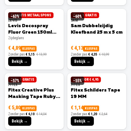
GRATIS METAALSPONS
1 + 1 GRATIS
−
63
%
−
60
%
LEVIS
SAM
Levis Decospray
Sam Dubbelzijdig
Fluor Green 150ml
Kleefband 25 m x 5 cm
Zijdeglans
Zijdeglans
€ 4,89
€ 4,13
KLUSPAS
KLUSPAS
Zonder pas
€ 5,15
€ 13,99
Zonder pas
€ 4,35
€ 10,99
Bekijk →
Bekijk →
3 + 1 GRATIS
3 VOOR € 4,95
−
57
%
−
55
%
FITEX
FITEX
Fitex Creative Plus
Fitex Schilders Tape
Masking Tape Ruby
19 MM
25 MM
€ 5,80
€ 1,14
KLUSPAS
KLUSPAS
Zonder pas
€ 6,10
€ 14,04
Zonder pas
€ 1,20
€ 2,64
Bekijk →
Bekijk →