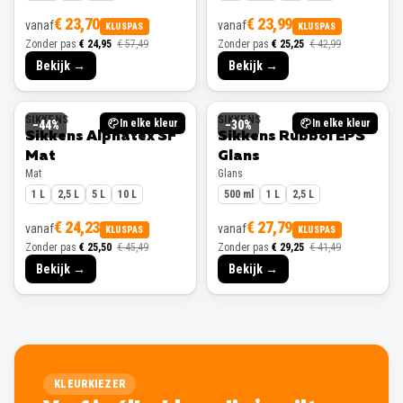
€ 23,70
€ 23,99
vanaf
vanaf
KLUSPAS
KLUSPAS
Zonder pas
€ 24,95
€ 57,49
Zonder pas
€ 25,25
€ 42,99
Bekijk →
Bekijk →
SIKKENS
SIKKENS
In elke kleur
In elke kleur
−
44
%
−
30
%
Sikkens Alphatex SF
Sikkens Rubbol EPS
Mat
Glans
Mat
Glans
1 L
2,5 L
5 L
10 L
500 ml
1 L
2,5 L
€ 24,23
€ 27,79
vanaf
vanaf
KLUSPAS
KLUSPAS
Zonder pas
€ 25,50
€ 45,49
Zonder pas
€ 29,25
€ 41,49
Bekijk →
Bekijk →
KLEURKIEZER