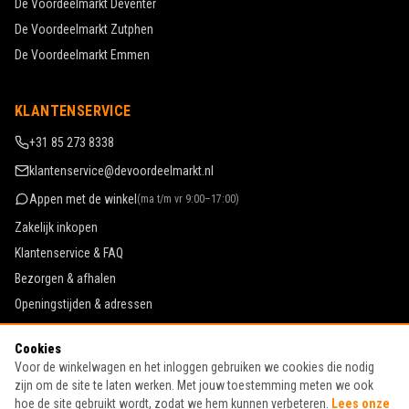
De Voordeelmarkt
Deventer
De Voordeelmarkt
Zutphen
De Voordeelmarkt
Emmen
KLANTENSERVICE
+31 85 273 8338
klantenservice@devoordeelmarkt.nl
Appen met de winkel
(
ma t/m vr 9:00–17:00
)
Zakelijk inkopen
Klantenservice & FAQ
Bezorgen & afhalen
Openingstijden & adressen
Werken bij De Voordeelmarkt
Cookies
Algemene voorwaarden
Voor de winkelwagen en het inloggen gebruiken we cookies die nodig
Privacy & cookies
zijn om de site te laten werken. Met jouw toestemming meten we ook
hoe de site gebruikt wordt, zodat we hem kunnen verbeteren.
Lees onze