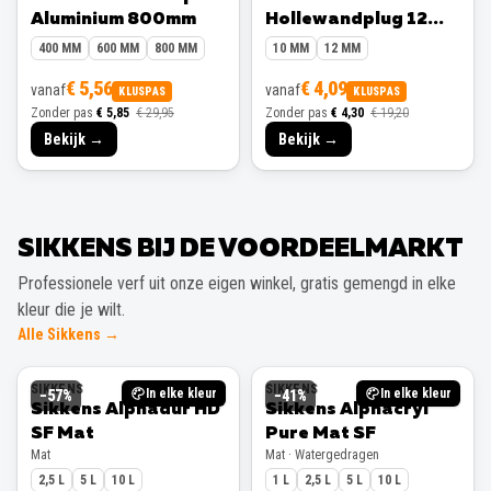
Aluminium 800mm
Hollewandplug 12
mm 10 stuks
400 MM
600 MM
800 MM
10 MM
12 MM
€ 5,56
€ 4,09
vanaf
vanaf
KLUSPAS
KLUSPAS
Zonder pas
€ 5,85
€ 29,95
Zonder pas
€ 4,30
€ 19,20
Bekijk →
Bekijk →
SIKKENS BIJ DE VOORDEELMARKT
Professionele verf uit onze eigen winkel, gratis gemengd in elke
kleur die je wilt.
Alle Sikkens →
SIKKENS
SIKKENS
In elke kleur
In elke kleur
−
57
%
−
41
%
Sikkens Alphadur HD
Sikkens Alphacryl
SF Mat
Pure Mat SF
Mat
Mat · Watergedragen
2,5 L
5 L
10 L
1 L
2,5 L
5 L
10 L