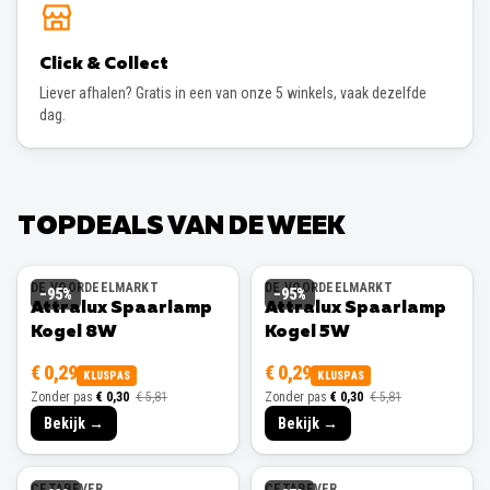
Click & Collect
Liever afhalen? Gratis in een van onze 5 winkels, vaak dezelfde
dag.
TOPDEALS VAN DE WEEK
DE VOORDEELMARKT
DE VOORDEELMARKT
−
95
%
−
95
%
Attralux Spaarlamp
Attralux Spaarlamp
Kogel 8W
Kogel 5W
€ 0,29
€ 0,29
KLUSPAS
KLUSPAS
Zonder pas
€ 0,30
€ 5,81
Zonder pas
€ 0,30
€ 5,81
Bekijk →
Bekijk →
CETABEVER
CETABEVER