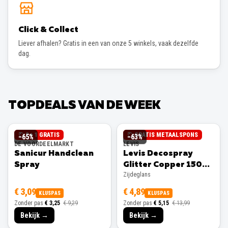
Click & Collect
Liever afhalen? Gratis in een van onze 5 winkels, vaak dezelfde
dag.
TOPDEALS VAN DE WEEK
2 + 1 GRATIS
GRATIS METAALSPONS
−
65
%
−
63
%
DE VOORDEELMARKT
LEVIS
Sanicur Handclean
Levis Decospray
Spray
Glitter Copper 150ml
Zijdeglans
Zijdeglans
€ 3,09
€ 4,89
KLUSPAS
KLUSPAS
Zonder pas
€ 3,25
€ 9,29
Zonder pas
€ 5,15
€ 13,99
Bekijk →
Bekijk →