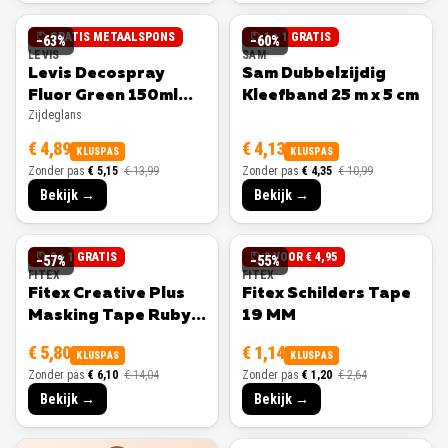
GRATIS METAALSPONS
1 + 1 GRATIS
−
63
%
−
60
%
LEVIS
SAM
Levis Decospray
Sam Dubbelzijdig
Fluor Green 150ml
Kleefband 25 m x 5 cm
Zijdeglans
Zijdeglans
€ 4,89
€ 4,13
KLUSPAS
KLUSPAS
Zonder pas
€ 5,15
€ 13,99
Zonder pas
€ 4,35
€ 10,99
Bekijk →
Bekijk →
3 + 1 GRATIS
3 VOOR € 4,95
−
57
%
−
55
%
FITEX
FITEX
Fitex Creative Plus
Fitex Schilders Tape
Masking Tape Ruby
19 MM
25 MM
€ 5,80
€ 1,14
KLUSPAS
KLUSPAS
Zonder pas
€ 6,10
€ 14,04
Zonder pas
€ 1,20
€ 2,64
Bekijk →
Bekijk →