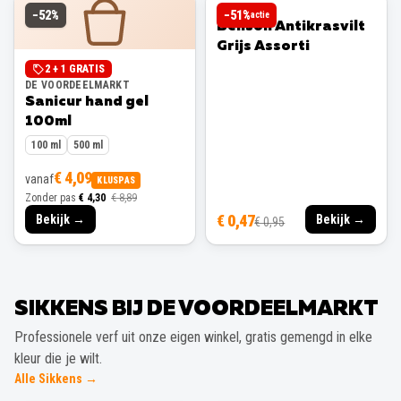
BENSON
−
52
%
−
51
%
actie
Benson Antikrasvilt
Grijs Assorti
2 + 1 GRATIS
DE VOORDEELMARKT
Sanicur hand gel
100ml
100 ml
500 ml
€ 4,09
vanaf
KLUSPAS
Zonder pas
€ 4,30
€ 8,89
€ 0,47
Bekijk →
Bekijk →
€ 0,95
SIKKENS BIJ DE VOORDEELMARKT
Professionele verf uit onze eigen winkel, gratis gemengd in elke
kleur die je wilt.
Alle Sikkens →