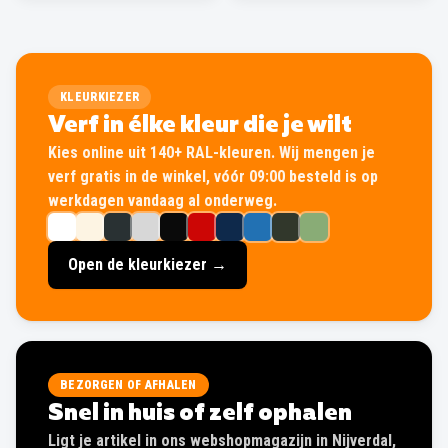
KLEURKIEZER
Verf in élke kleur die je wilt
Kies online uit 140+ RAL-kleuren. Wij mengen je
verf gratis in de winkel, vóór 09:00 besteld is op
werkdagen vandaag al onderweg.
Open de kleurkiezer →
BEZORGEN OF AFHALEN
Snel in huis of zelf ophalen
Ligt je artikel in ons webshopmagazijn in Nijverdal,