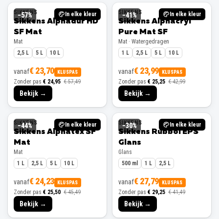
SIKKENS
SIKKENS
In elke kleur
In elke kleur
−
57
%
−
41
%
Sikkens Alphadur HD
Sikkens Alphacryl
SF Mat
Pure Mat SF
Mat
Mat · Watergedragen
2,5 L
5 L
10 L
1 L
2,5 L
5 L
10 L
€ 23,70
€ 23,99
vanaf
vanaf
KLUSPAS
KLUSPAS
Zonder pas
€ 24,95
€ 57,49
Zonder pas
€ 25,25
€ 42,99
Bekijk →
Bekijk →
SIKKENS
SIKKENS
In elke kleur
In elke kleur
−
44
%
−
30
%
Sikkens Alphatex SF
Sikkens Rubbol EPS
Mat
Glans
Mat
Glans
1 L
2,5 L
5 L
10 L
500 ml
1 L
2,5 L
€ 24,23
€ 27,79
vanaf
vanaf
KLUSPAS
KLUSPAS
Zonder pas
€ 25,50
€ 45,49
Zonder pas
€ 29,25
€ 41,49
Bekijk →
Bekijk →