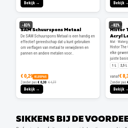
Bekijk →
Bekijk 
SAM
HISTOR
−
83
%
−
82
%
SAM Schuurspons Metaal
Histor 
De SAM Schuurspons Metaal is een handig en
Acryl L
effectief gereedschap dat u kunt gebruiken
Mat · Water
Histor The 
om verflagen van metaal te verwijderen en
elke gewens
pannen en andere metalen voor…
juiste basis
1 L
2,5 L
€ 0,29
€ 8,
vanaf
KLUSPAS
Zonder pas
€ 0,30
€ 1,77
Zonder pas
Bekijk →
Bekijk 
SIKKENS BIJ DE VOORD