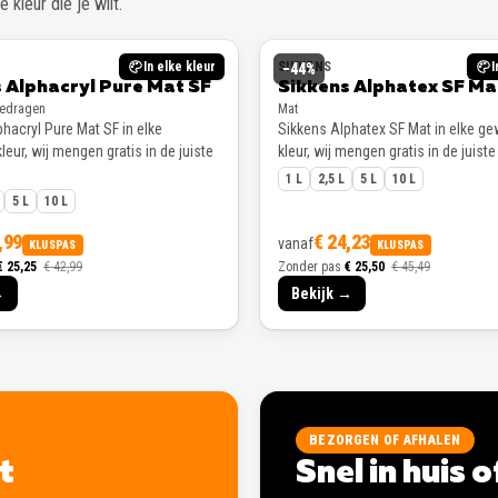
 kleur die je wilt.
In elke kleur
SIKKENS
I
−
44
%
 Alphacryl Pure Mat SF
Sikkens Alphatex SF Ma
gedragen
Mat
hacryl Pure Mat SF in elke
Sikkens Alphatex SF Mat in elke g
eur, wij mengen gratis in de juiste
kleur, wij mengen gratis in de juiste
1 L
2,5 L
5 L
10 L
5 L
10 L
,99
€ 24,23
vanaf
KLUSPAS
KLUSPAS
€ 25,25
€ 42,99
Zonder pas
€ 25,50
€ 45,49
→
Bekijk →
BEZORGEN OF AFHALEN
lt
Snel in huis 