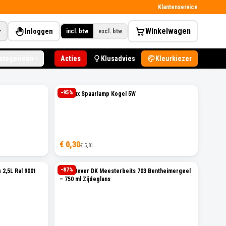
Klantenservice
Winkelwagen
Inloggen
▾
incl. btw
excl. btw
categorieën
Acties
Klusadvies
Kleurkiezer
−
95
%
Attralux Spaarlamp Kogel 5W
€ 0,30
€ 5,81
−
87
%
 2,5L Ral 9001
Ceta Bever DK Meesterbeits 703 Bentheimergeel
– 750 ml Zijdeglans