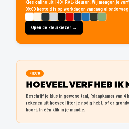
Kies online uit 140+ RAL-kleuren. Wij mengen je verf 
09:00 besteld is op werkdagen vandaag al onderweg
Open de kleurkiezer →
NIEUW
HOEVEEL VERF HEB IK 
Beschrijf je klus in gewone taal, “slaapkamer van 4 b
rekenen uit hoeveel liter je nodig hebt, of er grondv
hoort. In één klik in je mandje.