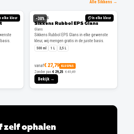
Alle Sikkens →
n elke kleur
SIKKENS
In elke kleur
−
30
%
t
Sikkens Rubbol EPS Glans
Glans
ewenste
Sikkens Rubbol EPS Glans in elke gewenste
 basis.
kleur, wij mengen gratis in de juiste basis.
500 ml
1 L
2,5 L
€ 27,79
vanaf
KLUSPAS
Zonder pas
€ 29,25
€ 41,49
Bekijk →
of zelf ophalen