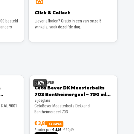
Click & Collect
00 besteld
Liever afhalen? Gratis in een van onze 5
 anders
winkels, vaak dezelfde dag.
CETABEVER
−
87
%
n
Ceta Bever DK Meesterbeits
703 Bentheimergeel – 750 ml
Zijdeglans
Zijdeglans
s RAL 9001
CetaBever Meesterbeits Dekkend
Bentheimergeel 703
€ 3,88
KLUSPAS
Zonder pas
€ 4,08
€ 30,49