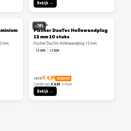
Bekijk →
FISCHER
−
78
%
uminium
Fischer DuoTec Hollewandplug
12 mm 10 stuks
00 mm
Fischer DuoTec Hollewandplug 12 mm
10 MM
12 MM
€ 4,09
vanaf
KLUSPAS
Zonder pas
€ 4,30
€ 19,20
Bekijk →