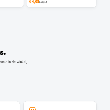
€ 4,08
€ 30,49
s.
aald in de winkel,