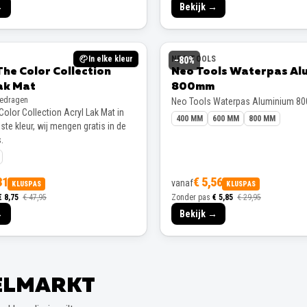
→
Bekijk →
In elke kleur
NEO TOOLS
−
80
%
The Color Collection
Neo Tools Waterpas Al
ak Mat
800mm
gedragen
Neo Tools Waterpas Aluminium 8
Color Collection Acryl Lak Mat in
400 MM
600 MM
800 MM
te kleur, wij mengen gratis in de
.
31
€ 5,56
vanaf
KLUSPAS
KLUSPAS
€ 8,75
€ 47,95
Zonder pas
€ 5,85
€ 29,95
→
Bekijk →
EELMARKT