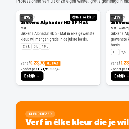
Professionele verf uit onze eigen winkel, gratis gemengd in elke
SIKKENS
In elke kleur
SIKKENS
−
57
%
−
41
%
Sikkens Alphadur HD SF Mat
Sikkens
Mat
Mat · Water
Sikkens Alphadur HD SF Mat in elke gewenste
Sikkens Alp
kleur, wij mengen gratis in de juiste basis.
gewenste kl
basis.
2,5 L
5 L
10 L
1 L
2,5 L
€ 23,70
€ 23
vanaf
vanaf
KLUSPAS
Zonder pas
€ 24,95
€ 57,49
Zonder pas
Bekijk →
Bekijk 
KLEURKIEZER
Verf in élke kleur die je wi