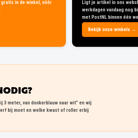
gratis in de winkel, vóór
Ligt je artikel in ons web
.
werkdagen vandaag nog bij
met PostNL binnen één wer
Bekijk onze winkels →
NODIG?
ij 3 meter, van donkerblauw naar wit” en wij
erf bij moet en welke kwast of roller erbij