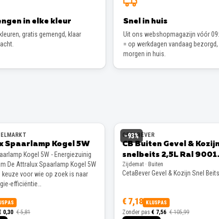
ngen in elke kleur
Snel in huis
leuren, gratis gemengd, klaar
Uit ons webshopmagazijn vóór 09:
wacht.
= op werkdagen vandaag bezorgd,
morgen in huis.
EELMARKT
CETABEVER
−
93
%
ux Spaarlamp Kogel 5W
CB Buiten Gevel & Kozij
paarlamp Kogel 5W - Energiezuinig
snelbeits 2,5L Ral 9001
m De Attralux Spaarlamp Kogel 5W
Zijdemat · Buiten
Zijdemat
CetaBever Gevel & Kozijn Snel Beit
e keuze voor wie op zoek is naar
ie-efficiëntie…
€ 7,18
USPAS
KLUSPAS
€ 0,30
€ 5,81
Zonder pas
€ 7,56
€ 105,99