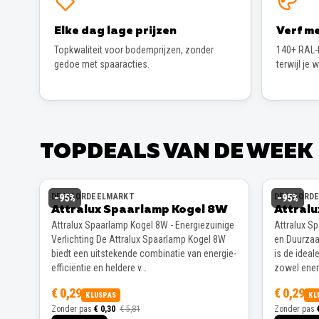
Elke dag lage prijzen
Verf me
Topkwaliteit voor bodemprijzen, zonder
140+ RAL-k
gedoe met spaaracties.
terwijl je 
TOPDEALS VAN DE WEEK
DE VOORDEELMARKT
DE VOORD
−
95
%
−
95
%
Attralux Spaarlamp Kogel 8W
Attral
Attralux Spaarlamp Kogel 8W - Energiezuinige
Attralux S
Verlichting De Attralux Spaarlamp Kogel 8W
en Duurzaa
biedt een uitstekende combinatie van energie-
is de ideal
efficiëntie en heldere v…
zowel energ
€ 0,29
€ 0,29
KLUSPAS
KL
Zonder pas
€ 0,30
€ 5,81
Zonder pas