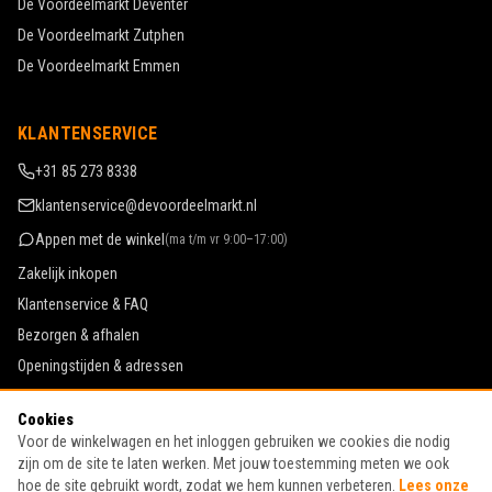
De Voordeelmarkt
Deventer
De Voordeelmarkt
Zutphen
De Voordeelmarkt
Emmen
KLANTENSERVICE
+31 85 273 8338
klantenservice@devoordeelmarkt.nl
Appen met de winkel
(
ma t/m vr 9:00–17:00
)
Zakelijk inkopen
Klantenservice & FAQ
Bezorgen & afhalen
Openingstijden & adressen
Werken bij De Voordeelmarkt
Cookies
Algemene voorwaarden
Voor de winkelwagen en het inloggen gebruiken we cookies die nodig
Privacy & cookies
zijn om de site te laten werken. Met jouw toestemming meten we ook
hoe de site gebruikt wordt, zodat we hem kunnen verbeteren.
Lees onze