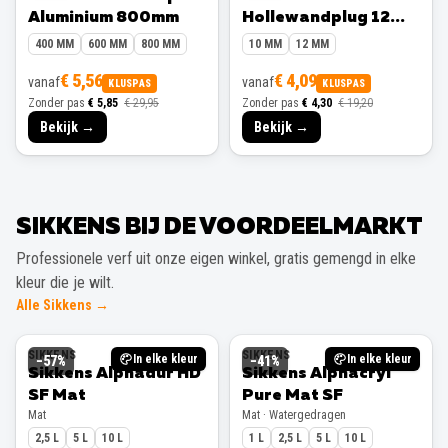
Aluminium 800mm
Hollewandplug 12
mm 10 stuks
400 MM
600 MM
800 MM
10 MM
12 MM
€ 5,56
€ 4,09
vanaf
vanaf
KLUSPAS
KLUSPAS
Zonder pas
€ 5,85
€ 29,95
Zonder pas
€ 4,30
€ 19,20
Bekijk →
Bekijk →
SIKKENS BIJ DE VOORDEELMARKT
Professionele verf uit onze eigen winkel, gratis gemengd in elke
kleur die je wilt.
Alle Sikkens →
SIKKENS
SIKKENS
In elke kleur
In elke kleur
−
57
%
−
41
%
Sikkens Alphadur HD
Sikkens Alphacryl
SF Mat
Pure Mat SF
Mat
Mat · Watergedragen
2,5 L
5 L
10 L
1 L
2,5 L
5 L
10 L