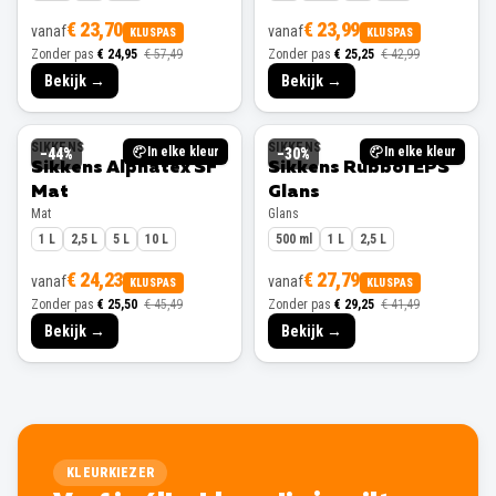
€ 23,70
€ 23,99
vanaf
vanaf
KLUSPAS
KLUSPAS
Zonder pas
€ 24,95
€ 57,49
Zonder pas
€ 25,25
€ 42,99
Bekijk →
Bekijk →
SIKKENS
SIKKENS
In elke kleur
In elke kleur
−
44
%
−
30
%
Sikkens Alphatex SF
Sikkens Rubbol EPS
Mat
Glans
Mat
Glans
1 L
2,5 L
5 L
10 L
500 ml
1 L
2,5 L
€ 24,23
€ 27,79
vanaf
vanaf
KLUSPAS
KLUSPAS
Zonder pas
€ 25,50
€ 45,49
Zonder pas
€ 29,25
€ 41,49
Bekijk →
Bekijk →
KLEURKIEZER