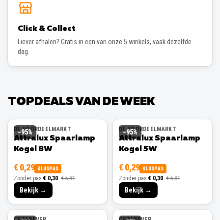
Click & Collect
Liever afhalen? Gratis in een van onze 5 winkels, vaak dezelfde
dag.
TOPDEALS VAN DE WEEK
DE VOORDEELMARKT
DE VOORDEELMARKT
−
95
%
−
95
%
Attralux Spaarlamp
Attralux Spaarlamp
Kogel 8W
Kogel 5W
€ 0,29
€ 0,29
KLUSPAS
KLUSPAS
Zonder pas
€ 0,30
€ 5,81
Zonder pas
€ 0,30
€ 5,81
Bekijk →
Bekijk →
CETABEVER
CETABEVER