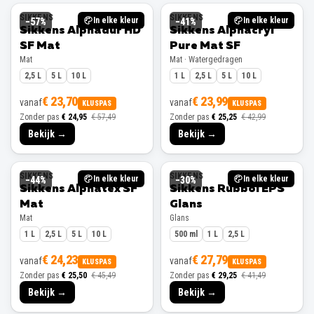
SIKKENS
SIKKENS
In elke kleur
In elke kleur
−
57
%
−
41
%
Sikkens Alphadur HD
Sikkens Alphacryl
SF Mat
Pure Mat SF
Mat
Mat · Watergedragen
2,5 L
5 L
10 L
1 L
2,5 L
5 L
10 L
€ 23,70
€ 23,99
vanaf
vanaf
KLUSPAS
KLUSPAS
Zonder pas
€ 24,95
€ 57,49
Zonder pas
€ 25,25
€ 42,99
Bekijk →
Bekijk →
SIKKENS
SIKKENS
In elke kleur
In elke kleur
−
44
%
−
30
%
Sikkens Alphatex SF
Sikkens Rubbol EPS
Mat
Glans
Mat
Glans
1 L
2,5 L
5 L
10 L
500 ml
1 L
2,5 L
€ 24,23
€ 27,79
vanaf
vanaf
KLUSPAS
KLUSPAS
Zonder pas
€ 25,50
€ 45,49
Zonder pas
€ 29,25
€ 41,49
Bekijk →
Bekijk →