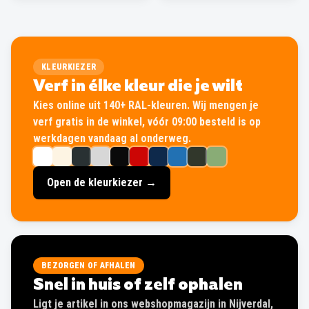
KLEURKIEZER
Verf in élke kleur die je wilt
Kies online uit 140+ RAL-kleuren. Wij mengen je
verf gratis in de winkel, vóór 09:00 besteld is op
werkdagen vandaag al onderweg.
Open de kleurkiezer →
BEZORGEN OF AFHALEN
Snel in huis of zelf ophalen
Ligt je artikel in ons webshopmagazijn in Nijverdal,