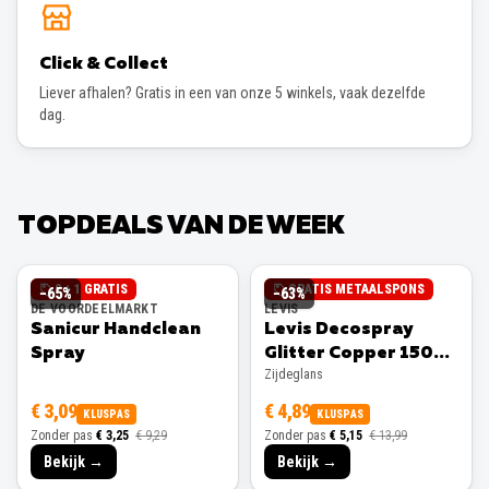
Click & Collect
Liever afhalen? Gratis in een van onze 5 winkels, vaak dezelfde
dag.
TOPDEALS VAN DE WEEK
2 + 1 GRATIS
GRATIS METAALSPONS
−
65
%
−
63
%
DE VOORDEELMARKT
LEVIS
Sanicur Handclean
Levis Decospray
Spray
Glitter Copper 150ml
Zijdeglans
Zijdeglans
€ 3,09
€ 4,89
KLUSPAS
KLUSPAS
Zonder pas
€ 3,25
€ 9,29
Zonder pas
€ 5,15
€ 13,99
Bekijk →
Bekijk →