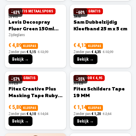
GRATIS METAALSPONS
1 + 1 GRATIS
−
63
%
−
60
%
LEVIS
SAM
Levis Decospray
Sam Dubbelzijdig
Fluor Green 150ml
Kleefband 25 m x 5 cm
Zijdeglans
Zijdeglans
€ 4,89
€ 4,13
KLUSPAS
KLUSPAS
Zonder pas
€ 5,15
€ 13,99
Zonder pas
€ 4,35
€ 10,99
Bekijk →
Bekijk →
3 + 1 GRATIS
3 VOOR € 4,95
−
57
%
−
55
%
FITEX
FITEX
Fitex Creative Plus
Fitex Schilders Tape
Masking Tape Ruby
19 MM
25 MM
€ 5,80
€ 1,14
KLUSPAS
KLUSPAS
Zonder pas
€ 6,10
€ 14,04
Zonder pas
€ 1,20
€ 2,64
Bekijk →
Bekijk →