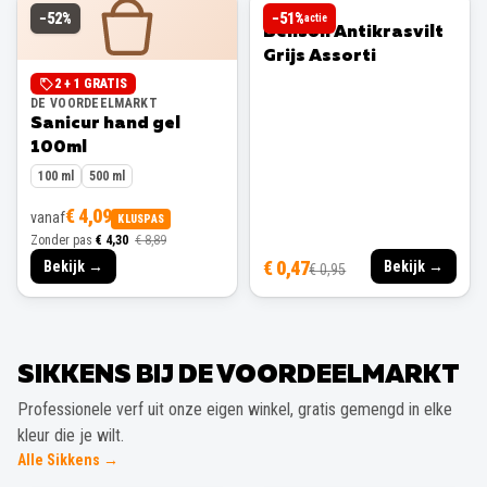
BENSON
−
52
%
−
51
%
actie
Benson Antikrasvilt
Grijs Assorti
2 + 1 GRATIS
DE VOORDEELMARKT
Sanicur hand gel
100ml
100 ml
500 ml
€ 4,09
vanaf
KLUSPAS
Zonder pas
€ 4,30
€ 8,89
€ 0,47
Bekijk →
Bekijk →
€ 0,95
SIKKENS BIJ DE VOORDEELMARKT
Professionele verf uit onze eigen winkel, gratis gemengd in elke
kleur die je wilt.
Alle Sikkens →