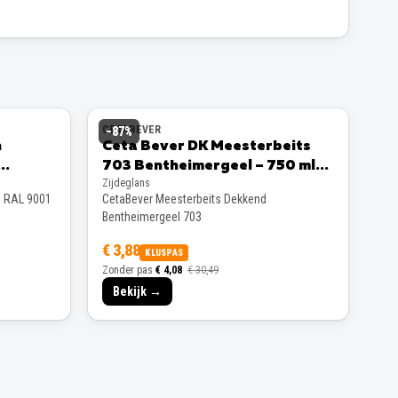
CETABEVER
−
87
%
n
Ceta Bever DK Meesterbeits
703 Bentheimergeel – 750 ml
Zijdeglans
Zijdeglans
s RAL 9001
CetaBever Meesterbeits Dekkend
Bentheimergeel 703
€ 3,88
KLUSPAS
Zonder pas
€ 4,08
€ 30,49
Bekijk →