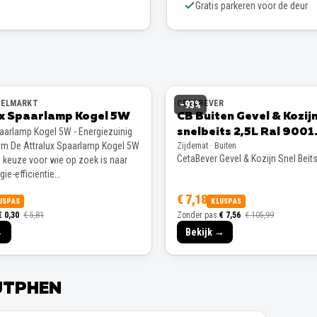
Gratis parkeren voor de deur
EELMARKT
CETABEVER
−
93
%
ux Spaarlamp Kogel 5W
CB Buiten Gevel & Kozij
paarlamp Kogel 5W - Energiezuinig
snelbeits 2,5L Ral 9001
m De Attralux Spaarlamp Kogel 5W
Zijdemat · Buiten
Zijdemat
CetaBever Gevel & Kozijn Snel Beit
e keuze voor wie op zoek is naar
ie-efficiëntie…
€ 7,18
USPAS
KLUSPAS
€ 0,30
€ 5,81
Zonder pas
€ 7,56
€ 105,99
→
Bekijk →
UTPHEN