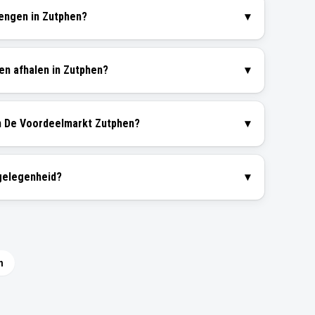
mengen in Zutphen?
▾
 en afhalen in Zutphen?
▾
an De Voordeelmarkt Zutphen?
▾
rgelegenheid?
▾
n