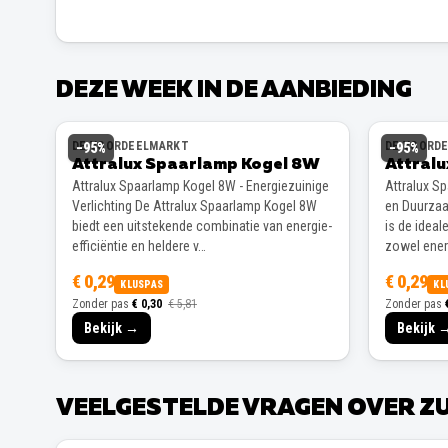
DEZE WEEK IN DE AANBIEDING
DE VOORDEELMARKT
DE VOORD
−
95
%
−
95
%
Attralux Spaarlamp Kogel 8W
Attral
Attralux Spaarlamp Kogel 8W - Energiezuinige
Attralux S
Verlichting De Attralux Spaarlamp Kogel 8W
en Duurzaa
biedt een uitstekende combinatie van energie-
is de ideal
efficiëntie en heldere v…
zowel energ
€ 0,29
€ 0,29
KLUSPAS
KL
Zonder pas
€ 0,30
€ 5,81
Zonder pas
Bekijk →
Bekijk 
VEELGESTELDE VRAGEN OVER
Z