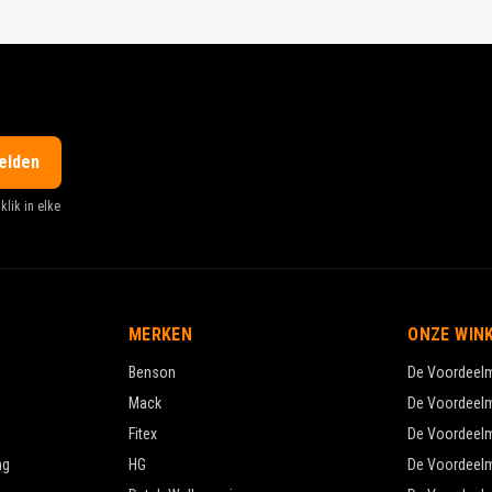
elden
klik in elke
MERKEN
ONZE WIN
Benson
De Voordeel
Mack
De Voordeel
Fitex
De Voordeel
ng
HG
De Voordeel