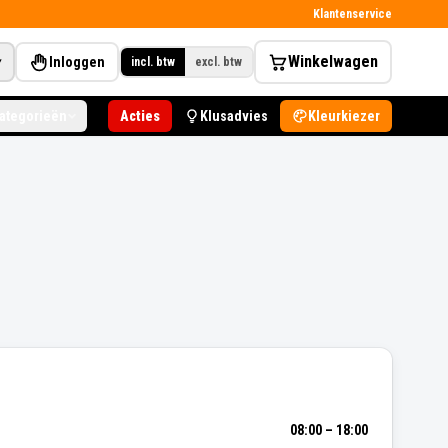
Klantenservice
Winkelwagen
Inloggen
▾
incl. btw
excl. btw
categorieën
Acties
Klusadvies
Kleurkiezer
08:00 – 18:00