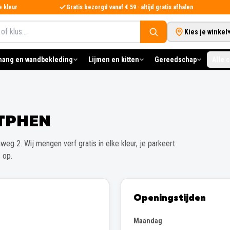
e kleur
Gratis bezorgd vanaf € 59 · altijd gratis afhalen
Kies je winkel
hang en wandbekleding
Lijmen en kitten
Gereedschap
Alle 
TPHEN
nweg 2
. Wij mengen verf gratis in elke kleur, je parkeert
 op.
Openingstijden
Maandag