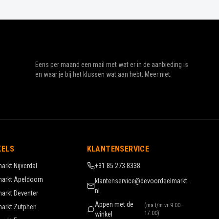
Eens per maand een mail met wat er in de aanbieding is
en waar je bij het klussen wat aan hebt. Meer niet.
KELS
KLANTENSERVICE
markt
Nijverdal
+31 85 273 8338
markt
Apeldoorn
klantenservice@devoordeelmarkt.
nl
markt
Deventer
Appen met de
(
ma t/m vr 9:00–
markt
Zutphen
17:00
)
winkel