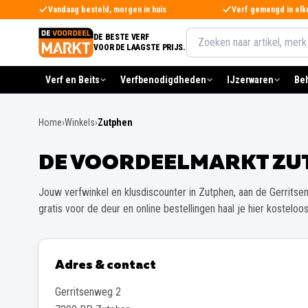
Direct naar de inhoud
Vandaag besteld, morgen in huis
Verf gemengd in elk
Zoeken in het assortiment
DE BESTE VERF
VOOR DE LAAGSTE PRIJS.
Verf en Beits
Verfbenodigdheden
IJzerwaren
Be
Home
›
Winkels
›
Zutphen
DE VOORDEELMARKT ZU
Jouw verfwinkel en klusdiscounter in
Zutphen
, aan de
Gerritse
gratis voor de deur en online bestellingen haal je hier kosteloos
Adres & contact
Gerritsenweg 2