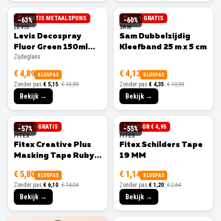
GRATIS METAALSPONS
1 + 1 GRATIS
−
63
%
−
60
%
LEVIS
SAM
Levis Decospray
Sam Dubbelzijdig
Fluor Green 150ml
Kleefband 25 m x 5 cm
Zijdeglans
Zijdeglans
€ 4,89
€ 4,13
KLUSPAS
KLUSPAS
Zonder pas
€ 5,15
€ 13,99
Zonder pas
€ 4,35
€ 10,99
Bekijk →
Bekijk →
3 + 1 GRATIS
3 VOOR € 4,95
−
57
%
−
55
%
FITEX
FITEX
Fitex Creative Plus
Fitex Schilders Tape
Masking Tape Ruby
19 MM
25 MM
€ 5,80
€ 1,14
KLUSPAS
KLUSPAS
Zonder pas
€ 6,10
€ 14,04
Zonder pas
€ 1,20
€ 2,64
Bekijk →
Bekijk →