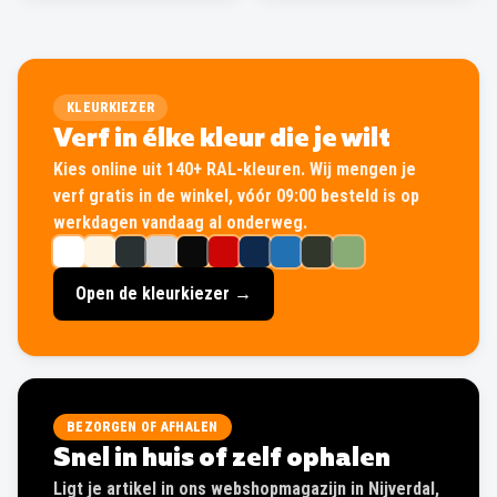
KLEURKIEZER
Verf in élke kleur die je wilt
Kies online uit 140+ RAL-kleuren. Wij mengen je
verf gratis in de winkel, vóór 09:00 besteld is op
werkdagen vandaag al onderweg.
Open de kleurkiezer →
BEZORGEN OF AFHALEN
Snel in huis of zelf ophalen
Ligt je artikel in ons webshopmagazijn in Nijverdal,