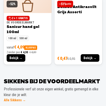
BENSON
−
52
%
−
51
%
actie
Benson Antikrasvilt
Grijs Assorti
2 + 1 GRATIS
DE VOORDEELMARKT
Sanicur hand gel
100ml
100 ml
500 ml
€ 4,09
vanaf
KLUSPAS
Zonder pas
€ 4,30
€ 8,89
€ 0,47
Bekijk →
Bekijk →
€ 0,95
SIKKENS BIJ DE VOORDEELMARKT
Professionele verf uit onze eigen winkel, gratis gemengd in elke
kleur die je wilt.
Alle Sikkens →