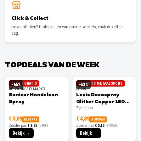
Click & Collect
Liever afhalen? Gratis in een van onze 5 winkels, vaak dezelfde
dag.
TOPDEALS VAN DE WEEK
2 + 1 GRATIS
GRATIS METAALSPONS
−
65
%
−
63
%
DE VOORDEELMARKT
LEVIS
Sanicur Handclean
Levis Decospray
Spray
Glitter Copper 150ml
Zijdeglans
Zijdeglans
€ 3,09
€ 4,89
KLUSPAS
KLUSPAS
Zonder pas
€ 3,25
€ 9,29
Zonder pas
€ 5,15
€ 13,99
Bekijk →
Bekijk →