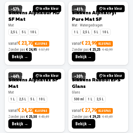
SIKKENS
SIKKENS
In elke kleur
In elke kleur
−
57
%
−
41
%
Sikkens Alphadur HD
Sikkens Alphacryl
SF Mat
Pure Mat SF
Mat
Mat · Watergedragen
2,5 L
5 L
10 L
1 L
2,5 L
5 L
10 L
€ 23,70
€ 23,99
vanaf
vanaf
KLUSPAS
KLUSPAS
Zonder pas
€ 24,95
€ 57,49
Zonder pas
€ 25,25
€ 42,99
Bekijk →
Bekijk →
SIKKENS
SIKKENS
In elke kleur
In elke kleur
−
44
%
−
30
%
Sikkens Alphatex SF
Sikkens Rubbol EPS
Mat
Glans
Mat
Glans
1 L
2,5 L
5 L
10 L
500 ml
1 L
2,5 L
€ 24,23
€ 27,79
vanaf
vanaf
KLUSPAS
KLUSPAS
Zonder pas
€ 25,50
€ 45,49
Zonder pas
€ 29,25
€ 41,49
Bekijk →
Bekijk →