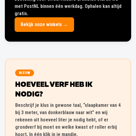
met PostNL binnen één werkdag. Ophalen kan altijd
gratis.
Bekijk onze winkels →
NIEUW
HOEVEEL VERF HEB IK
NODIG?
Beschrijf je klus in gewone taal, “slaapkamer van 4
bij 3 meter, van donkerblauw naar wit” en wij
rekenen uit hoeveel liter je nodig hebt, of er
grondverf bij moet en welke kwast of roller erbij
hoort. In één klik in je mandje.