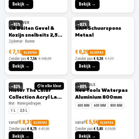
Bekijk →
Bekijk →
CETABEVER
SAM
−
93
%
−
83
%
CB Buiten Gevel &
SAM Schuurspons
Kozijn snelbeits 2,5L
Metaal
Zijdemat · Buiten
Ral 9001 Zijdemat
€ 7,18
€ 0,29
KLUSPAS
KLUSPAS
Zonder pas
€ 7,56
€ 105,99
Zonder pas
€ 0,30
€ 1,77
Bekijk →
Bekijk →
HISTOR
NEO TOOLS
In elke kleur
−
82
%
−
80
%
Histor The Color
Neo Tools Waterpas
Collection Acryl Lak
Aluminium 800mm
Mat · Watergedragen
Mat
400 MM
600 MM
800 MM
1 L
2,5 L
€ 8,31
€ 5,56
vanaf
vanaf
KLUSPAS
KLUSPAS
Zonder pas
€ 8,75
€ 47,95
Zonder pas
€ 5,85
€ 29,95
Bekijk →
Bekijk →