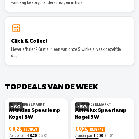
vandaag bezorgd, anders morgen in huis.
Click & Collect
Liever afhalen? Gratis in een van onze 5 winkels, vaak dezelfde
dag.
TOPDEALS VAN DE WEEK
DE VOORDEELMARKT
DE VOORDEELMARKT
−
95
%
−
95
%
Attralux Spaarlamp
Attralux Spaarlamp
Kogel 8W
Kogel 5W
€ 0,29
€ 0,29
KLUSPAS
KLUSPAS
Zonder pas
€ 0,30
€ 5,81
Zonder pas
€ 0,30
€ 5,81