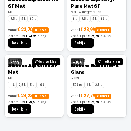
SF Mat
Pure Mat SF
Mat
Mat · Watergedragen
2,5 L
5 L
10 L
1 L
2,5 L
5 L
10 L
€ 23,70
€ 23,99
vanaf
vanaf
KLUSPAS
KLUSPAS
Zonder pas
€ 24,95
€ 57,49
Zonder pas
€ 25,25
€ 42,99
Bekijk →
Bekijk →
SIKKENS
SIKKENS
In elke kleur
In elke kleur
−
44
%
−
30
%
Sikkens Alphatex SF
Sikkens Rubbol EPS
Mat
Glans
Mat
Glans
1 L
2,5 L
5 L
10 L
500 ml
1 L
2,5 L
€ 24,23
€ 27,79
vanaf
vanaf
KLUSPAS
KLUSPAS
Zonder pas
€ 25,50
€ 45,49
Zonder pas
€ 29,25
€ 41,49
Bekijk →
Bekijk →