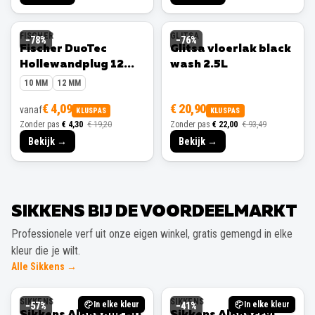
FISCHER
GLITSA
−
78
%
−
76
%
Fischer DuoTec
Glitsa vloerlak black
Hollewandplug 12
wash 2.5L
mm 10 stuks
10 MM
12 MM
€ 4,09
€ 20,90
vanaf
KLUSPAS
KLUSPAS
Zonder pas
€ 4,30
€ 19,20
Zonder pas
€ 22,00
€ 93,49
Bekijk →
Bekijk →
SIKKENS BIJ DE VOORDEELMARKT
Professionele verf uit onze eigen winkel, gratis gemengd in elke
kleur die je wilt.
Alle Sikkens →
SIKKENS
SIKKENS
In elke kleur
In elke kleur
−
57
%
−
41
%
Sikkens Alphadur HD
Sikkens Alphacryl