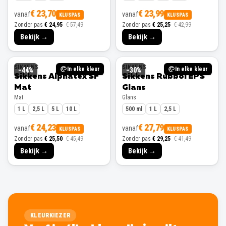
€ 23,70
€ 23,99
vanaf
vanaf
KLUSPAS
KLUSPAS
Zonder pas
€ 24,95
€ 57,49
Zonder pas
€ 25,25
€ 42,99
Bekijk →
Bekijk →
SIKKENS
SIKKENS
In elke kleur
In elke kleur
−
44
%
−
30
%
Sikkens Alphatex SF
Sikkens Rubbol EPS
Mat
Glans
Mat
Glans
1 L
2,5 L
5 L
10 L
500 ml
1 L
2,5 L
€ 24,23
€ 27,79
vanaf
vanaf
KLUSPAS
KLUSPAS
Zonder pas
€ 25,50
€ 45,49
Zonder pas
€ 29,25
€ 41,49
Bekijk →
Bekijk →
KLEURKIEZER