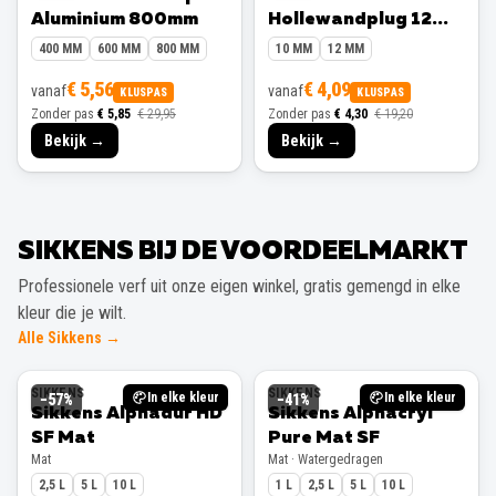
Aluminium 800mm
Hollewandplug 12
mm 10 stuks
400 MM
600 MM
800 MM
10 MM
12 MM
€ 5,56
€ 4,09
vanaf
vanaf
KLUSPAS
KLUSPAS
Zonder pas
€ 5,85
€ 29,95
Zonder pas
€ 4,30
€ 19,20
Bekijk →
Bekijk →
SIKKENS BIJ DE VOORDEELMARKT
Professionele verf uit onze eigen winkel, gratis gemengd in elke
kleur die je wilt.
Alle Sikkens →
SIKKENS
SIKKENS
In elke kleur
In elke kleur
−
57
%
−
41
%
Sikkens Alphadur HD
Sikkens Alphacryl
SF Mat
Pure Mat SF
Mat
Mat · Watergedragen
2,5 L
5 L
10 L
1 L
2,5 L
5 L
10 L