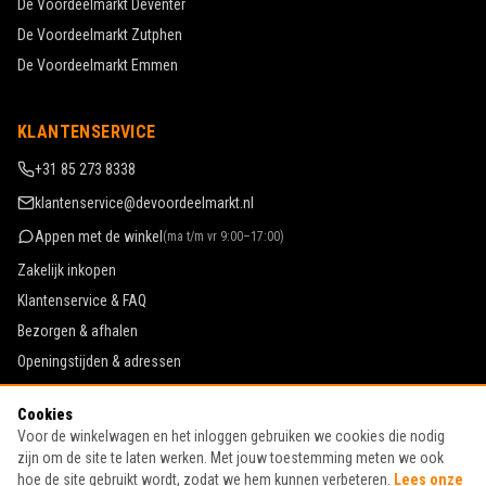
De Voordeelmarkt
Deventer
De Voordeelmarkt
Zutphen
De Voordeelmarkt
Emmen
KLANTENSERVICE
+31 85 273 8338
klantenservice@devoordeelmarkt.nl
Appen met de winkel
(
ma t/m vr 9:00–17:00
)
Zakelijk inkopen
Klantenservice & FAQ
Bezorgen & afhalen
Openingstijden & adressen
Werken bij De Voordeelmarkt
Cookies
Algemene voorwaarden
Voor de winkelwagen en het inloggen gebruiken we cookies die nodig
Privacy & cookies
zijn om de site te laten werken. Met jouw toestemming meten we ook
hoe de site gebruikt wordt, zodat we hem kunnen verbeteren.
Lees onze