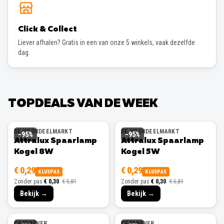
Click & Collect
Liever afhalen? Gratis in een van onze 5 winkels, vaak dezelfde
dag.
TOPDEALS VAN DE WEEK
DE VOORDEELMARKT
DE VOORDEELMARKT
−
95
%
−
95
%
Attralux Spaarlamp
Attralux Spaarlamp
Kogel 8W
Kogel 5W
€ 0,29
€ 0,29
KLUSPAS
KLUSPAS
Zonder pas
€ 0,30
€ 5,81
Zonder pas
€ 0,30
€ 5,81
Bekijk →
Bekijk →
CETABEVER
CETABEVER