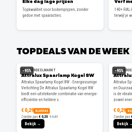
Elke dag lage prijzen
Verf me
Topkwaliteit voor bodemprijzen, zonder
140+ RAL-k
gedoe met spaaracties.
terwijl je 
TOPDEALS VAN DE WEEK
DE VOORDEELMARKT
DE VOORD
−
95
%
−
95
%
Attralux Spaarlamp Kogel 8W
Attral
Attralux Spaarlamp Kogel 8W - Energiezuinige
Attralux S
Verlichting De Attralux Spaarlamp Kogel 8W
en Duurzaa
biedt een uitstekende combinatie van energie-
is de ideal
efficiëntie en heldere v…
zowel energ
€ 0,29
€ 0,29
KLUSPAS
KL
Zonder pas
€ 0,30
€ 5,81
Zonder pas
Bekijk →
Bekijk 