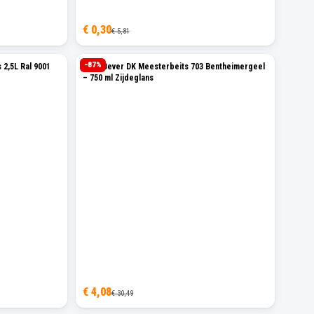
€ 0,30
€ 5,81
−
87
%
 2,5L Ral 9001
Ceta Bever DK Meesterbeits 703 Bentheimergeel
– 750 ml Zijdeglans
€ 4,08
€ 30,49