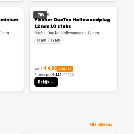
FISCHER
−
78
%
uminium
Fischer DuoTec Hollewandplug
12 mm 10 stuks
00 mm
Fischer DuoTec Hollewandplug 12 mm
10 MM
12 MM
€ 4,09
vanaf
KLUSPAS
Zonder pas
€ 4,30
€ 19,20
Bekijk →
Alle Sikkens →