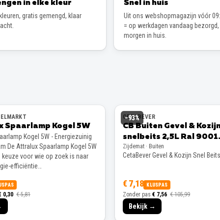
ngen in elke kleur
Snel in huis
leuren, gratis gemengd, klaar
Uit ons webshopmagazijn vóór 09:
wacht.
= op werkdagen vandaag bezorgd,
morgen in huis.
EELMARKT
CETABEVER
−
93
%
ux Spaarlamp Kogel 5W
CB Buiten Gevel & Kozij
paarlamp Kogel 5W - Energiezuinig
snelbeits 2,5L Ral 9001
m De Attralux Spaarlamp Kogel 5W
Zijdemat · Buiten
Zijdemat
CetaBever Gevel & Kozijn Snel Beit
e keuze voor wie op zoek is naar
ie-efficiëntie…
€ 7,18
USPAS
KLUSPAS
€ 0,30
€ 5,81
Zonder pas
€ 7,56
€ 105,99
→
Bekijk →