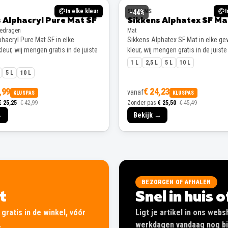
In elke kleur
SIKKENS
I
−
44
%
 Alphacryl Pure Mat SF
Sikkens Alphatex SF Ma
gedragen
Mat
hacryl Pure Mat SF in elke
Sikkens Alphatex SF Mat in elke g
eur, wij mengen gratis in de juiste
kleur, wij mengen gratis in de juiste
1 L
2,5 L
5 L
10 L
5 L
10 L
,99
€ 24,23
vanaf
KLUSPAS
KLUSPAS
€ 25,25
€ 42,99
Zonder pas
€ 25,50
€ 45,49
→
Bekijk →
BEZORGEN OF AFHALEN
lt
Snel in huis 
gratis in de winkel, vóór
Ligt je artikel in ons web
.
werkdagen vandaag nog bij