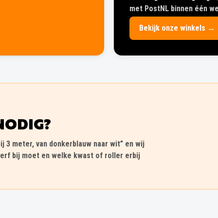
met PostNL binnen één wer
Bekijk onze winkels →
NODIG?
ij 3 meter, van donkerblauw naar wit” en wij
erf bij moet en welke kwast of roller erbij