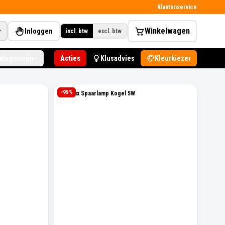
Klantenservice
Winkelwagen
Inloggen
▾
incl. btw
excl. btw
categorieën
Acties
Klusadvies
Kleurkiezer
−
95
%
Attralux Spaarlamp Kogel 5W