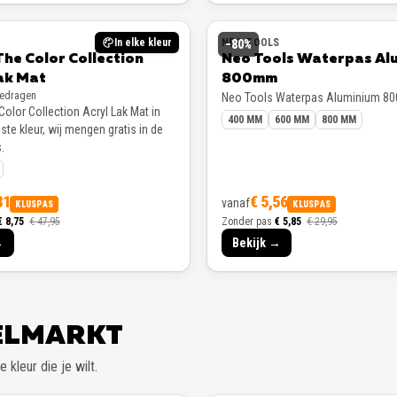
In elke kleur
NEO TOOLS
−
80
%
The Color Collection
Neo Tools Waterpas Al
ak Mat
800mm
gedragen
Neo Tools Waterpas Aluminium 8
Color Collection Acryl Lak Mat in
400 MM
600 MM
800 MM
te kleur, wij mengen gratis in de
.
31
€ 5,56
vanaf
KLUSPAS
KLUSPAS
€ 8,75
€ 47,95
Zonder pas
€ 5,85
€ 29,95
→
Bekijk →
EELMARKT
 kleur die je wilt.