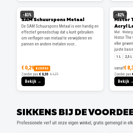
SAM
HISTOR
−
83
%
−
82
%
SAM Schuurspons Metaal
Histor 
De SAM Schuurspons Metaal is een handig en
Acryl L
effectief gereedschap dat u kunt gebruiken
Mat · Water
Histor The 
om verflagen van metaal te verwijderen en
elke gewens
pannen en andere metalen voor…
juiste basis
1 L
2,5 L
€ 0,29
€ 8,
vanaf
KLUSPAS
Zonder pas
€ 0,30
€ 1,77
Zonder pas
Bekijk →
Bekijk 
SIKKENS BIJ DE VOORD
Professionele verf uit onze eigen winkel, gratis gemengd in elke