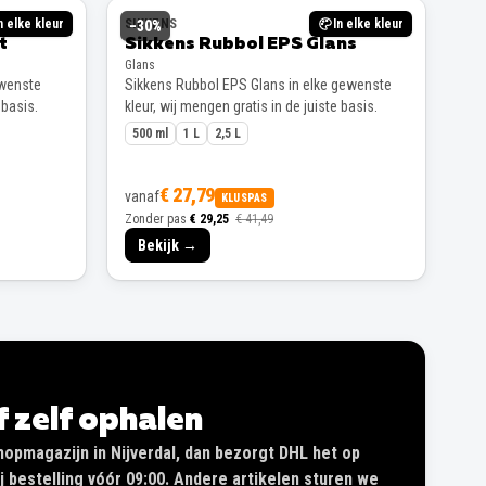
n elke kleur
SIKKENS
In elke kleur
−
30
%
t
Sikkens Rubbol EPS Glans
Glans
ewenste
Sikkens Rubbol EPS Glans in elke gewenste
 basis.
kleur, wij mengen gratis in de juiste basis.
500 ml
1 L
2,5 L
€ 27,79
vanaf
KLUSPAS
Zonder pas
€ 29,25
€ 41,49
Bekijk →
of zelf ophalen
shopmagazijn in Nijverdal, dan bezorgt DHL het op
 bestelling vóór 09:00. Andere artikelen sturen we