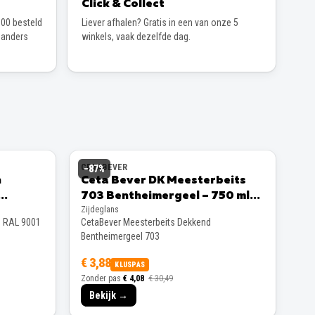
Click & Collect
00 besteld
Liever afhalen? Gratis in een van onze 5
 anders
winkels, vaak dezelfde dag.
CETABEVER
−
87
%
n
Ceta Bever DK Meesterbeits
703 Bentheimergeel – 750 ml
Zijdeglans
Zijdeglans
s RAL 9001
CetaBever Meesterbeits Dekkend
Bentheimergeel 703
€ 3,88
KLUSPAS
Zonder pas
€ 4,08
€ 30,49
Bekijk →