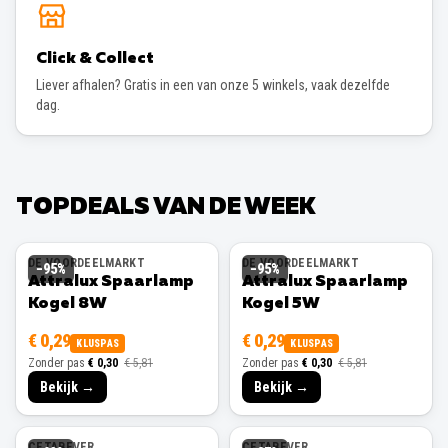
Click & Collect
Liever afhalen? Gratis in een van onze 5 winkels, vaak dezelfde
dag.
TOPDEALS VAN DE WEEK
DE VOORDEELMARKT
DE VOORDEELMARKT
−
95
%
−
95
%
Attralux Spaarlamp
Attralux Spaarlamp
Kogel 8W
Kogel 5W
€ 0,29
€ 0,29
KLUSPAS
KLUSPAS
Zonder pas
€ 0,30
€ 5,81
Zonder pas
€ 0,30
€ 5,81
Bekijk →
Bekijk →
CETABEVER
CETABEVER