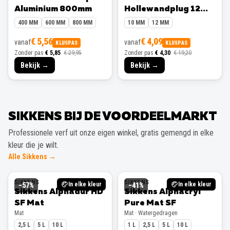
Aluminium 800mm
Hollewandplug 12
mm 10 stuks
400 MM
600 MM
800 MM
10 MM
12 MM
€ 5,56
€ 4,09
vanaf
vanaf
KLUSPAS
KLUSPAS
Zonder pas
€ 5,85
€ 29,95
Zonder pas
€ 4,30
€ 19,20
Bekijk →
Bekijk →
SIKKENS BIJ DE VOORDEELMARKT
Professionele verf uit onze eigen winkel, gratis gemengd in elke
kleur die je wilt.
Alle Sikkens →
SIKKENS
SIKKENS
In elke kleur
In elke kleur
−
57
%
−
41
%
Sikkens Alphadur HD
Sikkens Alphacryl
SF Mat
Pure Mat SF
Mat
Mat · Watergedragen
2,5 L
5 L
10 L
1 L
2,5 L
5 L
10 L