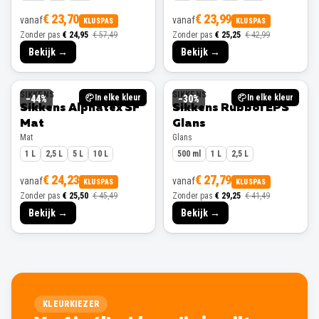
€ 23,70
€ 23,99
vanaf
vanaf
KLUSPAS
KLUSPAS
Zonder pas
€ 24,95
€ 57,49
Zonder pas
€ 25,25
€ 42,99
Bekijk →
Bekijk →
SIKKENS
SIKKENS
In elke kleur
In elke kleur
−
44
%
−
30
%
Sikkens Alphatex SF
Sikkens Rubbol EPS
Mat
Glans
Mat
Glans
1 L
2,5 L
5 L
10 L
500 ml
1 L
2,5 L
€ 24,23
€ 27,79
vanaf
vanaf
KLUSPAS
KLUSPAS
Zonder pas
€ 25,50
€ 45,49
Zonder pas
€ 29,25
€ 41,49
Bekijk →
Bekijk →
KLEURKIEZER