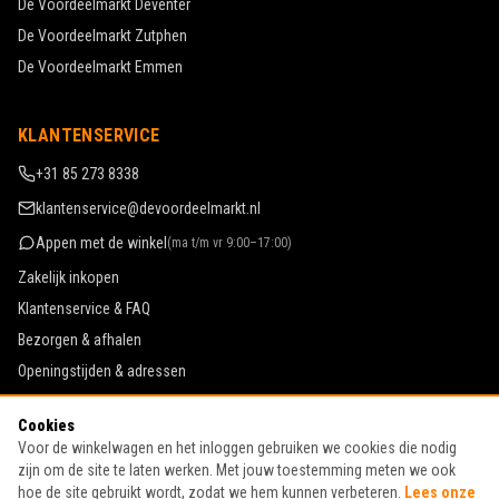
De Voordeelmarkt
Deventer
De Voordeelmarkt
Zutphen
De Voordeelmarkt
Emmen
KLANTENSERVICE
+31 85 273 8338
klantenservice@devoordeelmarkt.nl
Appen met de winkel
(
ma t/m vr 9:00–17:00
)
Zakelijk inkopen
Klantenservice & FAQ
Bezorgen & afhalen
Openingstijden & adressen
Werken bij De Voordeelmarkt
Cookies
Algemene voorwaarden
Voor de winkelwagen en het inloggen gebruiken we cookies die nodig
Privacy & cookies
zijn om de site te laten werken. Met jouw toestemming meten we ook
hoe de site gebruikt wordt, zodat we hem kunnen verbeteren.
Lees onze