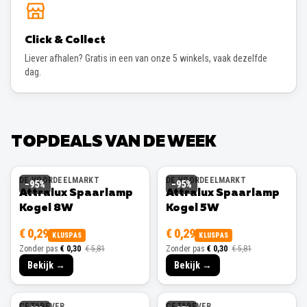
Click & Collect
Liever afhalen? Gratis in een van onze 5 winkels, vaak dezelfde
dag.
TOPDEALS VAN DE WEEK
DE VOORDEELMARKT
DE VOORDEELMARKT
−
95
%
−
95
%
Attralux Spaarlamp
Attralux Spaarlamp
Kogel 8W
Kogel 5W
€ 0,29
€ 0,29
KLUSPAS
KLUSPAS
Zonder pas
€ 0,30
€ 5,81
Zonder pas
€ 0,30
€ 5,81
Bekijk →
Bekijk →
CETABEVER
CETABEVER