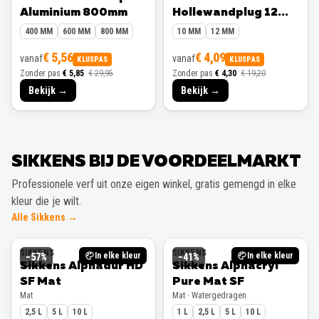
Aluminium 800mm
Hollewandplug 12
mm 10 stuks
400 MM
600 MM
800 MM
10 MM
12 MM
€ 5,56
€ 4,09
vanaf
vanaf
KLUSPAS
KLUSPAS
Zonder pas
€ 5,85
€ 29,95
Zonder pas
€ 4,30
€ 19,20
Bekijk →
Bekijk →
SIKKENS BIJ DE VOORDEELMARKT
Professionele verf uit onze eigen winkel, gratis gemengd in elke
kleur die je wilt.
Alle Sikkens →
SIKKENS
SIKKENS
In elke kleur
In elke kleur
−
57
%
−
41
%
Sikkens Alphadur HD
Sikkens Alphacryl
SF Mat
Pure Mat SF
Mat
Mat · Watergedragen
2,5 L
5 L
10 L
1 L
2,5 L
5 L
10 L