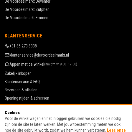
De Voordeelmarkt
Deventer
De Voordeelmarkt
Zutphen
De Voordeelmarkt
Emmen
KLANTENSERVICE
+31 85 273 8338
klantenservice@devoordeelmarkt.nl
Appen met de winkel
(
ma t/m vr 9:00–17:00
)
Zakelijk inkopen
Klantenservice & FAQ
Bezorgen & afhalen
Openingstijden & adressen
Werken bij De Voordeelmarkt
Cookies
Algemene voorwaarden
Voor de winkelwagen en het inloggen gebruiken we cookies die nodig
Privacy & cookies
zijn om de site te laten werken. Met jouw toestemming meten we ook
hoe de site gebruikt wordt, zodat we hem kunnen verbeteren.
Lees onze