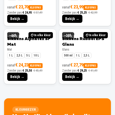
€ 23,70
€ 23,99
vanaf
vanaf
KLUSPAS
KLUSPAS
Zonder pas
€ 24,95
€ 57,49
Zonder pas
€ 25,25
€ 42,99
Bekijk →
Bekijk →
SIKKENS
SIKKENS
In elke kleur
In elke kleur
−
44
%
−
30
%
Sikkens Alphatex SF
Sikkens Rubbol EPS
Mat
Glans
Mat
Glans
1 L
2,5 L
5 L
10 L
500 ml
1 L
2,5 L
€ 24,23
€ 27,79
vanaf
vanaf
KLUSPAS
KLUSPAS
Zonder pas
€ 25,50
€ 45,49
Zonder pas
€ 29,25
€ 41,49
Bekijk →
Bekijk →
KLEURKIEZER