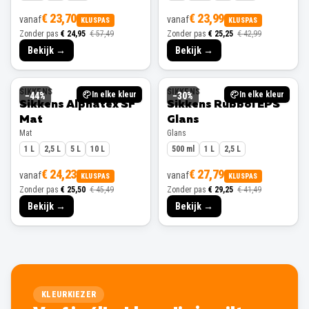
€ 23,70
€ 23,99
vanaf
vanaf
KLUSPAS
KLUSPAS
Zonder pas
€ 24,95
€ 57,49
Zonder pas
€ 25,25
€ 42,99
Bekijk →
Bekijk →
SIKKENS
SIKKENS
In elke kleur
In elke kleur
−
44
%
−
30
%
Sikkens Alphatex SF
Sikkens Rubbol EPS
Mat
Glans
Mat
Glans
1 L
2,5 L
5 L
10 L
500 ml
1 L
2,5 L
€ 24,23
€ 27,79
vanaf
vanaf
KLUSPAS
KLUSPAS
Zonder pas
€ 25,50
€ 45,49
Zonder pas
€ 29,25
€ 41,49
Bekijk →
Bekijk →
KLEURKIEZER