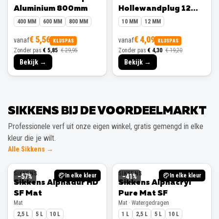
Aluminium 800mm
Hollewandplug 12
mm 10 stuks
400 MM
600 MM
800 MM
10 MM
12 MM
€ 5,56
€ 4,09
vanaf
vanaf
KLUSPAS
KLUSPAS
Zonder pas
€ 5,85
€ 29,95
Zonder pas
€ 4,30
€ 19,20
Bekijk →
Bekijk →
SIKKENS BIJ DE VOORDEELMARKT
Professionele verf uit onze eigen winkel, gratis gemengd in elke
kleur die je wilt.
Alle Sikkens →
SIKKENS
SIKKENS
In elke kleur
In elke kleur
−
57
%
−
41
%
Sikkens Alphadur HD
Sikkens Alphacryl
SF Mat
Pure Mat SF
Mat
Mat · Watergedragen
2,5 L
5 L
10 L
1 L
2,5 L
5 L
10 L