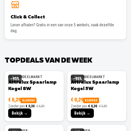
Click & Collect
Liever afhalen? Gratis in een van onze 5 winkels, vaak dezelfde
dag.
TOPDEALS VAN DE WEEK
DE VOORDEELMARKT
DE VOORDEELMARKT
−
95
%
−
95
%
Attralux Spaarlamp
Attralux Spaarlamp
Kogel 8W
Kogel 5W
€ 0,29
€ 0,29
KLUSPAS
KLUSPAS
Zonder pas
€ 0,30
€ 5,81
Zonder pas
€ 0,30
€ 5,81
Bekijk →
Bekijk →
CETABEVER
CETABEVER