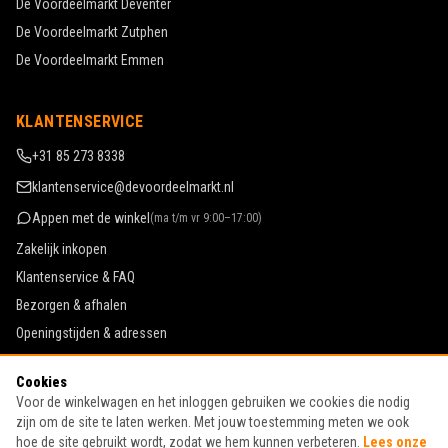
De Voordeelmarkt
Deventer
De Voordeelmarkt
Zutphen
De Voordeelmarkt
Emmen
KLANTENSERVICE
+31 85 273 8338
klantenservice@devoordeelmarkt.nl
Appen met de winkel
(
ma t/m vr 9:00–17:00
)
Zakelijk inkopen
Klantenservice & FAQ
Bezorgen & afhalen
Openingstijden & adressen
Werken bij De Voordeelmarkt
Cookies
Algemene voorwaarden
Voor de winkelwagen en het inloggen gebruiken we cookies die nodig
Privacy & cookies
zijn om de site te laten werken. Met jouw toestemming meten we ook
hoe de site gebruikt wordt, zodat we hem kunnen verbeteren.
Lees onze