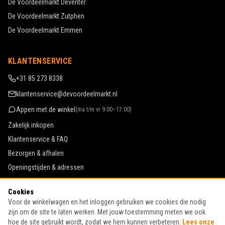
De Voordeelmarkt
Deventer
De Voordeelmarkt
Zutphen
De Voordeelmarkt
Emmen
KLANTENSERVICE
+31 85 273 8338
klantenservice@devoordeelmarkt.nl
Appen met de winkel
(
ma t/m vr 9:00–17:00
)
Zakelijk inkopen
Klantenservice & FAQ
Bezorgen & afhalen
Openingstijden & adressen
Werken bij De Voordeelmarkt
Cookies
Algemene voorwaarden
Voor de winkelwagen en het inloggen gebruiken we cookies die nodig
Privacy & cookies
zijn om de site te laten werken. Met jouw toestemming meten we ook
hoe de site gebruikt wordt, zodat we hem kunnen verbeteren.
Lees onze