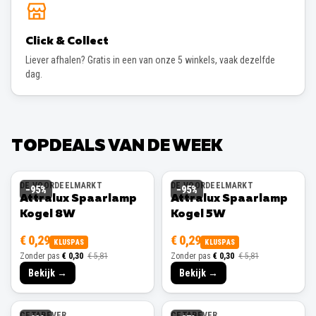
Click & Collect
Liever afhalen? Gratis in een van onze 5 winkels, vaak dezelfde
dag.
TOPDEALS VAN DE WEEK
DE VOORDEELMARKT
DE VOORDEELMARKT
−
95
%
−
95
%
Attralux Spaarlamp
Attralux Spaarlamp
Kogel 8W
Kogel 5W
€ 0,29
€ 0,29
KLUSPAS
KLUSPAS
Zonder pas
€ 0,30
€ 5,81
Zonder pas
€ 0,30
€ 5,81
Bekijk →
Bekijk →
CETABEVER
CETABEVER