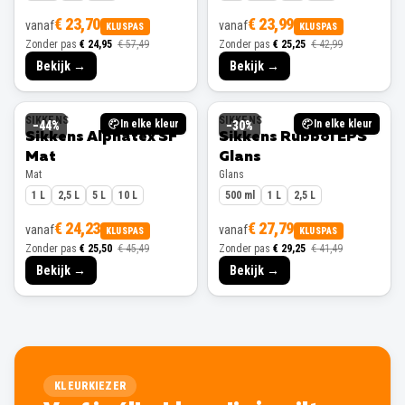
€ 23,70
€ 23,99
vanaf
vanaf
KLUSPAS
KLUSPAS
Zonder pas
€ 24,95
€ 57,49
Zonder pas
€ 25,25
€ 42,99
Bekijk →
Bekijk →
SIKKENS
SIKKENS
In elke kleur
In elke kleur
−
44
%
−
30
%
Sikkens Alphatex SF
Sikkens Rubbol EPS
Mat
Glans
Mat
Glans
1 L
2,5 L
5 L
10 L
500 ml
1 L
2,5 L
€ 24,23
€ 27,79
vanaf
vanaf
KLUSPAS
KLUSPAS
Zonder pas
€ 25,50
€ 45,49
Zonder pas
€ 29,25
€ 41,49
Bekijk →
Bekijk →
KLEURKIEZER