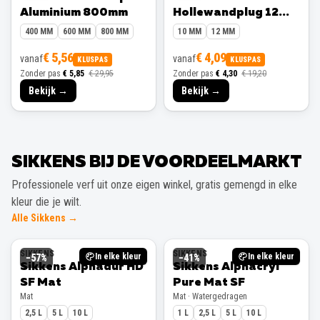
Aluminium 800mm
Hollewandplug 12
mm 10 stuks
400 MM
600 MM
800 MM
10 MM
12 MM
€ 5,56
€ 4,09
vanaf
vanaf
KLUSPAS
KLUSPAS
Zonder pas
€ 5,85
€ 29,95
Zonder pas
€ 4,30
€ 19,20
Bekijk →
Bekijk →
SIKKENS BIJ DE VOORDEELMARKT
Professionele verf uit onze eigen winkel, gratis gemengd in elke
kleur die je wilt.
Alle Sikkens →
SIKKENS
SIKKENS
In elke kleur
In elke kleur
−
57
%
−
41
%
Sikkens Alphadur HD
Sikkens Alphacryl
SF Mat
Pure Mat SF
Mat
Mat · Watergedragen
2,5 L
5 L
10 L
1 L
2,5 L
5 L
10 L