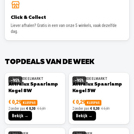
Click & Collect
Liever afhalen? Gratis in een van onze 5 winkels, vaak dezelfde
dag.
TOPDEALS VAN DE WEEK
DE VOORDEELMARKT
DE VOORDEELMARKT
−
95
%
−
95
%
Attralux Spaarlamp
Attralux Spaarlamp
Kogel 8W
Kogel 5W
€ 0,29
€ 0,29
KLUSPAS
KLUSPAS
Zonder pas
€ 0,30
€ 5,81
Zonder pas
€ 0,30
€ 5,81
Bekijk →
Bekijk →
CETABEVER
CETABEVER