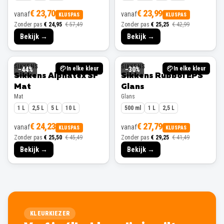
€ 23,70
€ 23,99
vanaf
vanaf
KLUSPAS
KLUSPAS
Zonder pas
€ 24,95
€ 57,49
Zonder pas
€ 25,25
€ 42,99
Bekijk →
Bekijk →
SIKKENS
SIKKENS
In elke kleur
In elke kleur
−
44
%
−
30
%
Sikkens Alphatex SF
Sikkens Rubbol EPS
Mat
Glans
Mat
Glans
1 L
2,5 L
5 L
10 L
500 ml
1 L
2,5 L
€ 24,23
€ 27,79
vanaf
vanaf
KLUSPAS
KLUSPAS
Zonder pas
€ 25,50
€ 45,49
Zonder pas
€ 29,25
€ 41,49
Bekijk →
Bekijk →
KLEURKIEZER