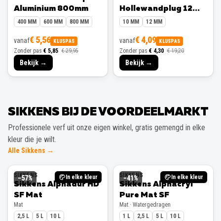
Aluminium 800mm
Hollewandplug 12
mm 10 stuks
400 MM
600 MM
800 MM
10 MM
12 MM
€ 5,56
€ 4,09
vanaf
vanaf
KLUSPAS
KLUSPAS
Zonder pas
€ 5,85
€ 29,95
Zonder pas
€ 4,30
€ 19,20
Bekijk →
Bekijk →
SIKKENS BIJ DE VOORDEELMARKT
Professionele verf uit onze eigen winkel, gratis gemengd in elke
kleur die je wilt.
Alle Sikkens →
SIKKENS
SIKKENS
In elke kleur
In elke kleur
−
57
%
−
41
%
Sikkens Alphadur HD
Sikkens Alphacryl
SF Mat
Pure Mat SF
Mat
Mat · Watergedragen
2,5 L
5 L
10 L
1 L
2,5 L
5 L
10 L