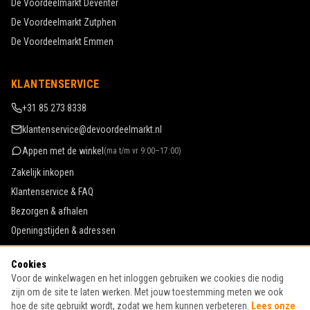
De Voordeelmarkt
Deventer
De Voordeelmarkt
Zutphen
De Voordeelmarkt
Emmen
KLANTENSERVICE
+31 85 273 8338
klantenservice@devoordeelmarkt.nl
Appen met de winkel
(
ma t/m vr 9:00–17:00
)
Zakelijk inkopen
Klantenservice & FAQ
Bezorgen & afhalen
Openingstijden & adressen
Werken bij De Voordeelmarkt
Cookies
Algemene voorwaarden
Voor de winkelwagen en het inloggen gebruiken we cookies die nodig
Privacy & cookies
zijn om de site te laten werken. Met jouw toestemming meten we ook
hoe de site gebruikt wordt, zodat we hem kunnen verbeteren.
Lees onze