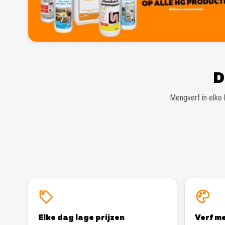
D
Mengverf in elke 
Elke dag lage prijzen
Verf me