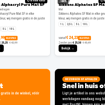
In elke kleur
SIKKENS
I
−
44
%
 Alphacryl Pure Mat SF
Sikkens Alphatex SF Ma
gedragen
Mat
hacryl Pure Mat SF in elke
Sikkens Alphatex SF Mat in elke g
eur, wij mengen gratis in de juiste
kleur, wij mengen gratis in de juiste
1 L
2,5 L
5 L
10 L
5 L
10 L
,99
€ 24,23
vanaf
KLUSPAS
KLUSPAS
€ 25,25
€ 42,99
Zonder pas
€ 25,50
€ 45,49
→
Bekijk →
BEZORGEN OF AFHALEN
lt
Snel in huis 
gratis in de winkel, vóór
Ligt je artikel in ons web
.
werkdagen vandaag nog bij
met PostNL binnen één wer