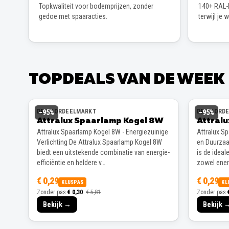
Topkwaliteit voor bodemprijzen, zonder
140+ RAL-k
gedoe met spaaracties.
terwijl je 
TOPDEALS VAN DE WEEK
DE VOORDEELMARKT
DE VOORD
−
95
%
−
95
%
Attralux Spaarlamp Kogel 8W
Attral
Attralux Spaarlamp Kogel 8W - Energiezuinige
Attralux S
Verlichting De Attralux Spaarlamp Kogel 8W
en Duurzaa
biedt een uitstekende combinatie van energie-
is de ideal
efficiëntie en heldere v…
zowel energ
€ 0,29
€ 0,29
KLUSPAS
KL
Zonder pas
€ 0,30
€ 5,81
Zonder pas
Bekijk →
Bekijk 