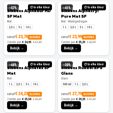
SIKKENS
SIKKENS
In elke kleur
In elke kleur
−
57
%
−
41
%
Sikkens Alphadur HD
Sikkens Alphacryl
SF Mat
Pure Mat SF
Mat
Mat · Watergedragen
2,5 L
5 L
10 L
1 L
2,5 L
5 L
10 L
€ 23,70
€ 23,99
vanaf
vanaf
KLUSPAS
KLUSPAS
Zonder pas
€ 24,95
€ 57,49
Zonder pas
€ 25,25
€ 42,99
Bekijk →
Bekijk →
SIKKENS
SIKKENS
In elke kleur
In elke kleur
−
44
%
−
30
%
Sikkens Alphatex SF
Sikkens Rubbol EPS
Mat
Glans
Mat
Glans
1 L
2,5 L
5 L
10 L
500 ml
1 L
2,5 L
€ 24,23
€ 27,79
vanaf
vanaf
KLUSPAS
KLUSPAS
Zonder pas
€ 25,50
€ 45,49
Zonder pas
€ 29,25
€ 41,49
Bekijk →
Bekijk →