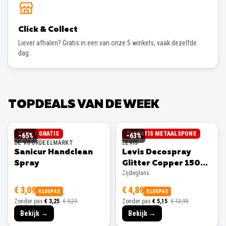
Click & Collect
Liever afhalen? Gratis in een van onze 5 winkels, vaak dezelfde
dag.
TOPDEALS VAN DE WEEK
2 + 1 GRATIS
GRATIS METAALSPONS
−
65
%
−
63
%
DE VOORDEELMARKT
LEVIS
Sanicur Handclean
Levis Decospray
Spray
Glitter Copper 150ml
Zijdeglans
Zijdeglans
€ 3,09
€ 4,89
KLUSPAS
KLUSPAS
Zonder pas
€ 3,25
€ 9,29
Zonder pas
€ 5,15
€ 13,99
Bekijk →
Bekijk →