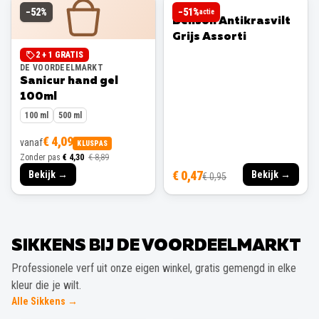
BENSON
−
52
%
−
51
%
actie
Benson Antikrasvilt
Grijs Assorti
2 + 1 GRATIS
DE VOORDEELMARKT
Sanicur hand gel
100ml
100 ml
500 ml
€ 4,09
vanaf
KLUSPAS
Zonder pas
€ 4,30
€ 8,89
€ 0,47
Bekijk →
Bekijk →
€ 0,95
SIKKENS BIJ DE VOORDEELMARKT
Professionele verf uit onze eigen winkel, gratis gemengd in elke
kleur die je wilt.
Alle Sikkens →