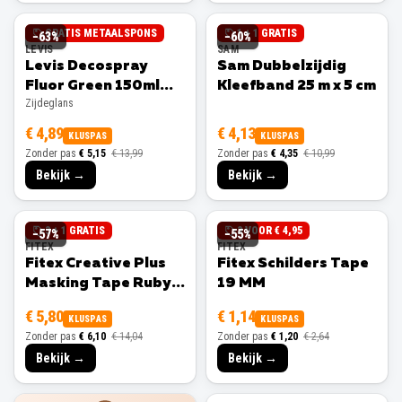
GRATIS METAALSPONS
1 + 1 GRATIS
−
63
%
−
60
%
LEVIS
SAM
Levis Decospray
Sam Dubbelzijdig
Fluor Green 150ml
Kleefband 25 m x 5 cm
Zijdeglans
Zijdeglans
€ 4,89
€ 4,13
KLUSPAS
KLUSPAS
Zonder pas
€ 5,15
€ 13,99
Zonder pas
€ 4,35
€ 10,99
Bekijk →
Bekijk →
3 + 1 GRATIS
3 VOOR € 4,95
−
57
%
−
55
%
FITEX
FITEX
Fitex Creative Plus
Fitex Schilders Tape
Masking Tape Ruby
19 MM
25 MM
€ 5,80
€ 1,14
KLUSPAS
KLUSPAS
Zonder pas
€ 6,10
€ 14,04
Zonder pas
€ 1,20
€ 2,64
Bekijk →
Bekijk →