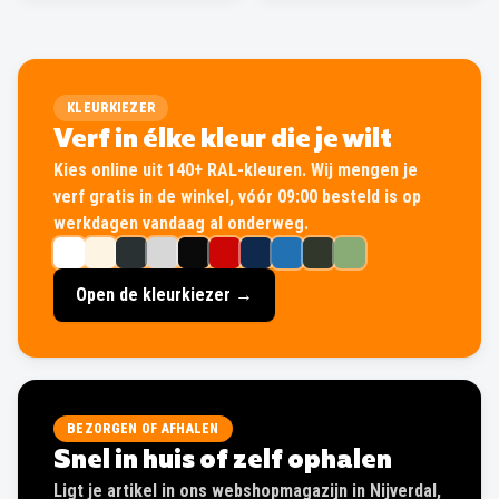
KLEURKIEZER
Verf in élke kleur die je wilt
Kies online uit 140+ RAL-kleuren. Wij mengen je
verf gratis in de winkel, vóór 09:00 besteld is op
werkdagen vandaag al onderweg.
Open de kleurkiezer →
BEZORGEN OF AFHALEN
Snel in huis of zelf ophalen
Ligt je artikel in ons webshopmagazijn in Nijverdal,