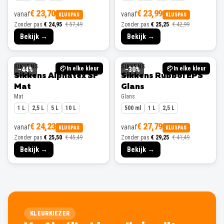
€ 23,70
€ 23,99
vanaf
vanaf
KLUSPAS
KLUSPAS
Zonder pas
€ 24,95
€ 57,49
Zonder pas
€ 25,25
€ 42,99
Bekijk →
Bekijk →
SIKKENS
SIKKENS
In elke kleur
In elke kleur
−
44
%
−
30
%
Sikkens Alphatex SF
Sikkens Rubbol EPS
Mat
Glans
Mat
Glans
1 L
2,5 L
5 L
10 L
500 ml
1 L
2,5 L
€ 24,23
€ 27,79
vanaf
vanaf
KLUSPAS
KLUSPAS
Zonder pas
€ 25,50
€ 45,49
Zonder pas
€ 29,25
€ 41,49
Bekijk →
Bekijk →
KLEURKIEZER