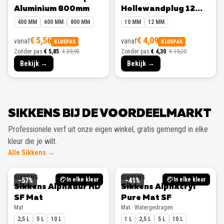
Aluminium 800mm
Hollewandplug 12
mm 10 stuks
400 MM
600 MM
800 MM
10 MM
12 MM
€ 5,56
€ 4,09
vanaf
vanaf
KLUSPAS
KLUSPAS
Zonder pas
€ 5,85
€ 29,95
Zonder pas
€ 4,30
€ 19,20
Bekijk →
Bekijk →
SIKKENS BIJ DE VOORDEELMARKT
Professionele verf uit onze eigen winkel, gratis gemengd in elke
kleur die je wilt.
Alle Sikkens →
SIKKENS
SIKKENS
In elke kleur
In elke kleur
−
57
%
−
41
%
Sikkens Alphadur HD
Sikkens Alphacryl
SF Mat
Pure Mat SF
Mat
Mat · Watergedragen
2,5 L
5 L
10 L
1 L
2,5 L
5 L
10 L