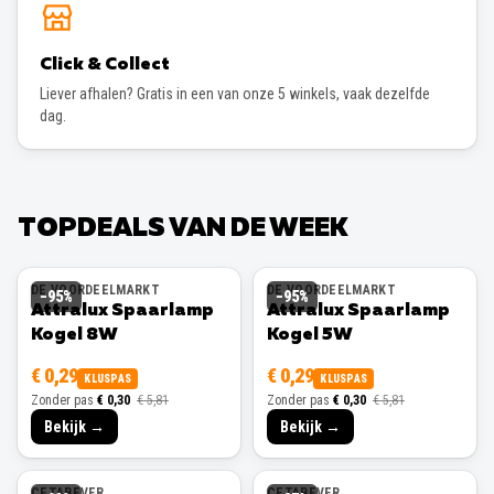
Click & Collect
Liever afhalen? Gratis in een van onze 5 winkels, vaak dezelfde
dag.
TOPDEALS VAN DE WEEK
DE VOORDEELMARKT
DE VOORDEELMARKT
−
95
%
−
95
%
Attralux Spaarlamp
Attralux Spaarlamp
Kogel 8W
Kogel 5W
€ 0,29
€ 0,29
KLUSPAS
KLUSPAS
Zonder pas
€ 0,30
€ 5,81
Zonder pas
€ 0,30
€ 5,81
Bekijk →
Bekijk →
CETABEVER
CETABEVER