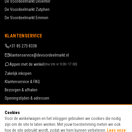
De Voordeelmarkt
Deventer
De Voordeelmarkt
Zutphen
De Voordeelmarkt
Emmen
KLANTENSERVICE
+31 85 273 8338
klantenservice@devoordeelmarkt.nl
Appen met de winkel
(
ma t/m vr 9:00–17:00
)
Zakelijk inkopen
Klantenservice & FAQ
Bezorgen & afhalen
Openingstijden & adressen
Werken bij De Voordeelmarkt
Cookies
Algemene voorwaarden
Voor de winkelwagen en het inloggen gebruiken we cookies die nodig
Privacy & cookies
zijn om de site te laten werken. Met jouw toestemming meten we ook
hoe de site gebruikt wordt, zodat we hem kunnen verbeteren.
Lees onze