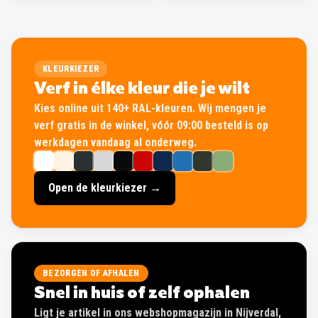
KLEURKIEZER
Verf in élke kleur die je wilt
Kies online uit 140+ RAL-kleuren. Wij mengen je
verf gratis in de winkel, vóór 09:00 besteld is op
werkdagen vandaag al onderweg.
Open de kleurkiezer →
BEZORGEN OF AFHALEN
Snel in huis of zelf ophalen
Ligt je artikel in ons webshopmagazijn in Nijverdal,