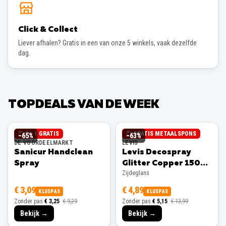
Click & Collect
Liever afhalen? Gratis in een van onze 5 winkels, vaak dezelfde
dag.
TOPDEALS VAN DE WEEK
2 + 1 GRATIS
GRATIS METAALSPONS
−
65
%
−
63
%
DE VOORDEELMARKT
LEVIS
Sanicur Handclean
Levis Decospray
Spray
Glitter Copper 150ml
Zijdeglans
Zijdeglans
€ 3,09
€ 4,89
KLUSPAS
KLUSPAS
Zonder pas
€ 3,25
€ 9,29
Zonder pas
€ 5,15
€ 13,99
Bekijk →
Bekijk →