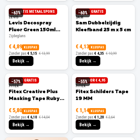
GRATIS METAALSPONS
1 + 1 GRATIS
−
63
%
−
60
%
LEVIS
SAM
Levis Decospray
Sam Dubbelzijdig
Fluor Green 150ml
Kleefband 25 m x 5 cm
Zijdeglans
Zijdeglans
€ 4,89
€ 4,13
KLUSPAS
KLUSPAS
Zonder pas
€ 5,15
€ 13,99
Zonder pas
€ 4,35
€ 10,99
Bekijk →
Bekijk →
3 + 1 GRATIS
3 VOOR € 4,95
−
57
%
−
55
%
FITEX
FITEX
Fitex Creative Plus
Fitex Schilders Tape
Masking Tape Ruby
19 MM
25 MM
€ 5,80
€ 1,14
KLUSPAS
KLUSPAS
Zonder pas
€ 6,10
€ 14,04
Zonder pas
€ 1,20
€ 2,64
Bekijk →
Bekijk →