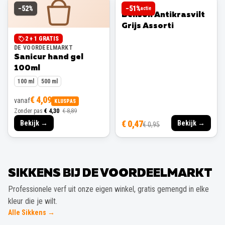
BENSON
−
52
%
−
51
%
actie
Benson Antikrasvilt
Grijs Assorti
2 + 1 GRATIS
DE VOORDEELMARKT
Sanicur hand gel
100ml
100 ml
500 ml
€ 4,09
vanaf
KLUSPAS
Zonder pas
€ 4,30
€ 8,89
€ 0,47
Bekijk →
Bekijk →
€ 0,95
SIKKENS BIJ DE VOORDEELMARKT
Professionele verf uit onze eigen winkel, gratis gemengd in elke
kleur die je wilt.
Alle Sikkens →