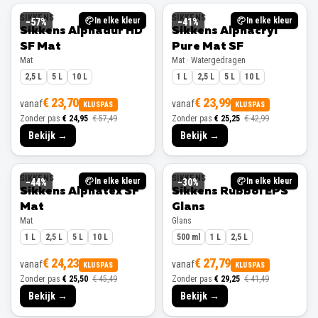
SIKKENS
SIKKENS
In elke kleur
In elke kleur
−
57
%
−
41
%
Sikkens Alphadur HD
Sikkens Alphacryl
SF Mat
Pure Mat SF
Mat
Mat · Watergedragen
2,5 L
5 L
10 L
1 L
2,5 L
5 L
10 L
€ 23,70
€ 23,99
vanaf
vanaf
KLUSPAS
KLUSPAS
Zonder pas
€ 24,95
€ 57,49
Zonder pas
€ 25,25
€ 42,99
Bekijk →
Bekijk →
SIKKENS
SIKKENS
In elke kleur
In elke kleur
−
44
%
−
30
%
Sikkens Alphatex SF
Sikkens Rubbol EPS
Mat
Glans
Mat
Glans
1 L
2,5 L
5 L
10 L
500 ml
1 L
2,5 L
€ 24,23
€ 27,79
vanaf
vanaf
KLUSPAS
KLUSPAS
Zonder pas
€ 25,50
€ 45,49
Zonder pas
€ 29,25
€ 41,49
Bekijk →
Bekijk →