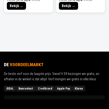
Zonder pas
€ 12,10
€ 17,95
Zonder pas
€ 12,10
€ 17,95
Bekijk →
Bekijk →
DE
VOORDEELMARKT
De beste verf voor de laagste prijs. Vanaf
€ 59
bezorgen we gratis, en
afhalen in de winkel is dat altijd. Verf mengen we gratis in elke kleur.
iDEAL
Bancontact
Creditcard
Apple Pay
Klarna