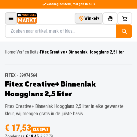
Direct naar de inhoud
Vandaag besteld, morgen in huis
Winkel
▾
Zoeken in het assortiment
Home
›
Verf en Beits
›
Fitex Creative+ Binnenlak Hoogglans 2,5 liter
FITEX
·
39974564
Fitex Creative+ Binnenlak
Hoogglans 2,5 liter
Fitex Creative+ Binnenlak Hoogglans 2,5 liter in elke gewenste
kleur, wij mengen gratis in de juiste basis.
€ 17,53
KLUSPAS
Zonder pas
€ 18,45
€ 27,79