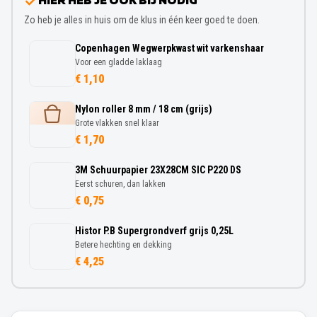
HIER HEB JE OOK BIJ NODIG
Zo heb je alles in huis om de klus in één keer goed te doen.
Copenhagen Wegwerpkwast wit varkenshaar
Voor een gladde laklaag
€ 1,10
Nylon roller 8 mm / 18 cm (grijs)
Grote vlakken snel klaar
€ 1,70
3M Schuurpapier 23X28CM SIC P220 DS
Eerst schuren, dan lakken
€ 0,75
Histor P.B Supergrondverf grijs 0,25L
Betere hechting en dekking
€ 4,25