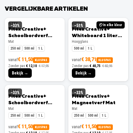
VERGELIJKBARE ARTIKELEN
FITEX
FITEX
In elke kleur
−
33
%
−
51
%
Fitex Creative+
Fitex Creative+
Schoolbordverf
Whiteboard 1 liter
Mat
Hoogglans
Zwart 1 liter Mat
Hoogglans
250 ml
500 ml
1 L
500 ml
1 L
€ 11,50
€ 38,71
vanaf
vanaf
KLUSPAS
KLUSPAS
Zonder pas
€ 12,10
€ 17,95
Zonder pas
€ 40,75
€ 82,95
Bekijk →
Bekijk →
FITEX
FITEX
−
33
%
−
33
%
Fitex Creative+
Fitex Creative+
Schoolbordverf
Magneetverf Mat
Mat
Mat
Groen 1 liter Mat
250 ml
500 ml
1 L
250 ml
500 ml
1 L
€ 11,50
€ 11,50
vanaf
vanaf
KLUSPAS
KLUSPAS