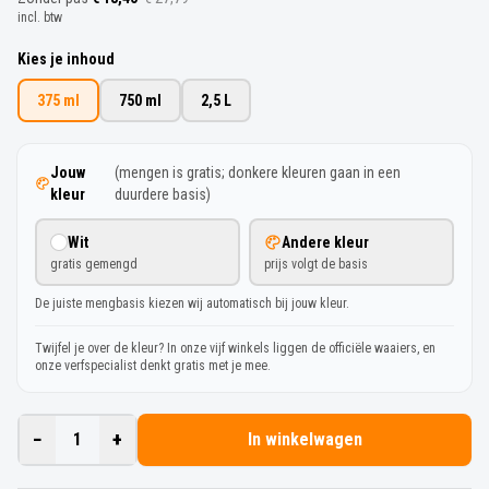
incl. btw
Kies je inhoud
375 ml
750 ml
2,5 L
Jouw
(mengen is gratis; donkere kleuren gaan in een
kleur
duurdere basis)
Wit
Andere kleur
gratis gemengd
prijs volgt de basis
De juiste mengbasis kiezen wij automatisch bij jouw kleur.
Twijfel je over de kleur? In onze vijf winkels liggen de officiële waaiers, en
onze verfspecialist denkt gratis met je mee.
−
+
1
In winkelwagen