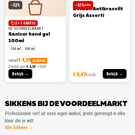
BENSON
−
52
%
−
51
%
actie
Benson Antikrasvilt
Grijs Assorti
2 + 1 GRATIS
DE VOORDEELMARKT
Sanicur hand gel
100ml
100 ml
500 ml
€ 4,09
vanaf
KLUSPAS
Zonder pas
€ 4,30
€ 8,89
€ 0,47
Bekijk →
Bekijk →
€ 0,95
SIKKENS BIJ DE VOORDEELMARKT
Professionele verf uit onze eigen winkel, gratis gemengd in elke
kleur die je wilt.
Alle Sikkens →