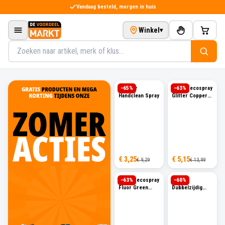
Direct naar de inhoud
Vandaag besteld, morgen in huis
Winkel
▾
Zoeken in het assortiment
Sanicur
−
65
%
Levis Decospray
−
63
%
Handclean Spray
Glitter Copper
150ml
Zijdeglans
€ 3,25
€ 5,15
€ 9,29
€ 13,99
Levis Decospray
−
63
%
Sam
−
60
%
Fluor Green
Dubbelzijdig
150ml
Kleefband 25 m
Zijdeglans
x 5 cm