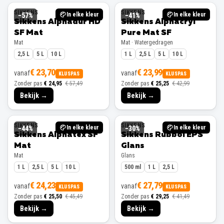
SIKKENS
SIKKENS
In elke kleur
In elke kleur
−
57
%
−
41
%
Sikkens Alphadur HD
Sikkens Alphacryl
SF Mat
Pure Mat SF
Mat
Mat · Watergedragen
2,5 L
5 L
10 L
1 L
2,5 L
5 L
10 L
€ 23,70
€ 23,99
vanaf
vanaf
KLUSPAS
KLUSPAS
Zonder pas
€ 24,95
€ 57,49
Zonder pas
€ 25,25
€ 42,99
Bekijk →
Bekijk →
SIKKENS
SIKKENS
In elke kleur
In elke kleur
−
44
%
−
30
%
Sikkens Alphatex SF
Sikkens Rubbol EPS
Mat
Glans
Mat
Glans
1 L
2,5 L
5 L
10 L
500 ml
1 L
2,5 L
€ 24,23
€ 27,79
vanaf
vanaf
KLUSPAS
KLUSPAS
Zonder pas
€ 25,50
€ 45,49
Zonder pas
€ 29,25
€ 41,49
Bekijk →
Bekijk →