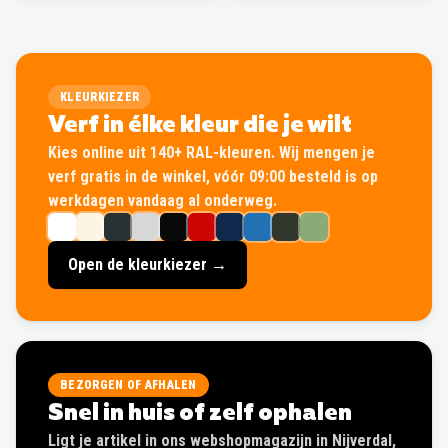
KLEURKIEZER
Verf in élke kleur die je wilt
Kies online uit 140+ RAL-kleuren. Wij mengen je
verf gratis in de winkel, vóór 09:00 besteld is op
werkdagen vandaag al onderweg.
Open de kleurkiezer →
BEZORGEN OF AFHALEN
Snel in huis of zelf ophalen
Ligt je artikel in ons webshopmagazijn in Nijverdal,