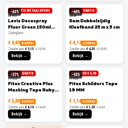
GRATIS METAALSPONS
1 + 1 GRATIS
−
63
%
−
60
%
LEVIS
SAM
Levis Decospray
Sam Dubbelzijdig
Fluor Green 150ml
Kleefband 25 m x 5 cm
Zijdeglans
Zijdeglans
€ 4,89
€ 4,13
KLUSPAS
KLUSPAS
Zonder pas
€ 5,15
€ 13,99
Zonder pas
€ 4,35
€ 10,99
Bekijk →
Bekijk →
3 + 1 GRATIS
3 VOOR € 4,95
−
57
%
−
55
%
FITEX
FITEX
Fitex Creative Plus
Fitex Schilders Tape
Masking Tape Ruby
19 MM
25 MM
€ 5,80
€ 1,14
KLUSPAS
KLUSPAS
Zonder pas
€ 6,10
€ 14,04
Zonder pas
€ 1,20
€ 2,64
Bekijk →
Bekijk →