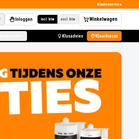
Klantenservice
Winkelwagen
Inloggen
▾
incl. btw
excl. btw
categorieën
Klusadvies
Kleurkiezer