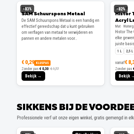
SAM
HISTOR
−
83
%
−
82
%
SAM Schuurspons Metaal
Histor 
De SAM Schuurspons Metaal is een handig en
Acryl L
effectief gereedschap dat u kunt gebruiken
Mat · Water
Histor The 
om verflagen van metaal te verwijderen en
elke gewens
pannen en andere metalen voor…
juiste basis
1 L
2,5 L
€ 0,29
€ 8,
vanaf
KLUSPAS
Zonder pas
€ 0,30
€ 1,77
Zonder pas
Bekijk →
Bekijk 
SIKKENS BIJ DE VOORD
Professionele verf uit onze eigen winkel, gratis gemengd in elke