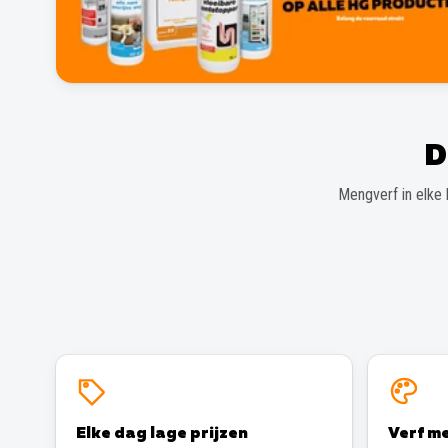
D
Mengverf in elke 
Elke dag lage prijzen
Verf me