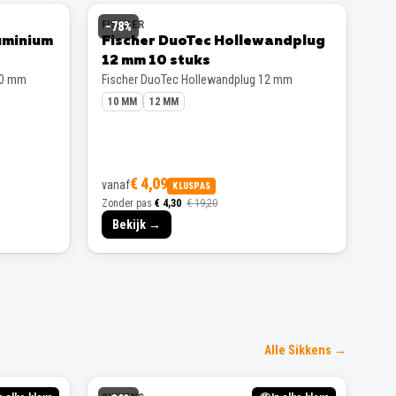
FISCHER
−
78
%
uminium
Fischer DuoTec Hollewandplug
12 mm 10 stuks
00 mm
Fischer DuoTec Hollewandplug 12 mm
10 MM
12 MM
€ 4,09
vanaf
KLUSPAS
Zonder pas
€ 4,30
€ 19,20
Bekijk →
Alle Sikkens →