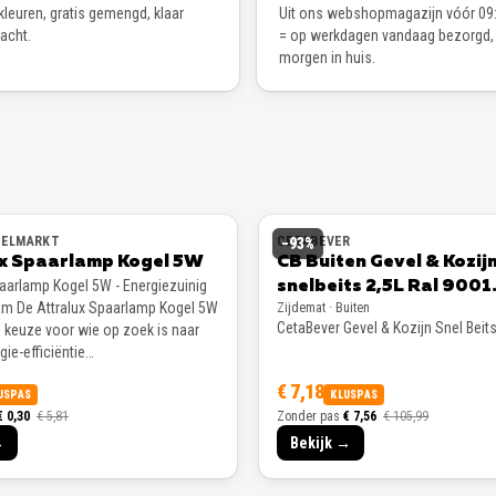
leuren, gratis gemengd, klaar
Uit ons webshopmagazijn vóór 09:
wacht.
= op werkdagen vandaag bezorgd,
morgen in huis.
EELMARKT
CETABEVER
−
93
%
ux Spaarlamp Kogel 5W
CB Buiten Gevel & Kozij
paarlamp Kogel 5W - Energiezuinig
snelbeits 2,5L Ral 9001
m De Attralux Spaarlamp Kogel 5W
Zijdemat · Buiten
Zijdemat
CetaBever Gevel & Kozijn Snel Beit
e keuze voor wie op zoek is naar
ie-efficiëntie…
€ 7,18
USPAS
KLUSPAS
€ 0,30
€ 5,81
Zonder pas
€ 7,56
€ 105,99
→
Bekijk →