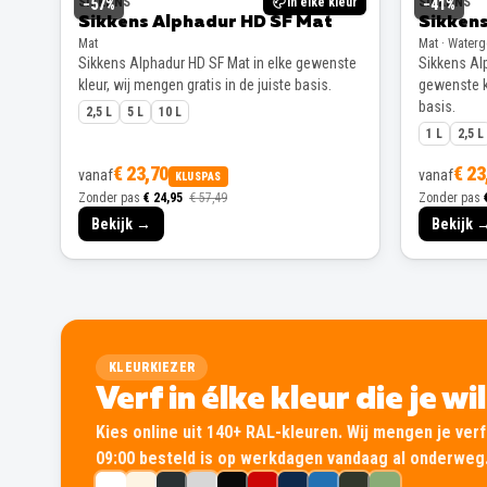
SIKKENS
In elke kleur
SIKKENS
−
57
%
−
41
%
Sikkens Alphadur HD SF Mat
Sikkens
Mat
Mat · Water
Sikkens Alphadur HD SF Mat in elke gewenste
Sikkens Alp
kleur, wij mengen gratis in de juiste basis.
gewenste kl
basis.
2,5 L
5 L
10 L
1 L
2,5 L
€ 23,70
€ 23
vanaf
vanaf
KLUSPAS
Zonder pas
€ 24,95
€ 57,49
Zonder pas
Bekijk →
Bekijk 
KLEURKIEZER
Verf in élke kleur die je wi
Kies online uit 140+ RAL-kleuren. Wij mengen je verf 
09:00 besteld is op werkdagen vandaag al onderweg