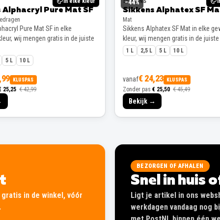
In elke kleur
SIKKENS
I
−
44
%
 Alphacryl Pure Mat SF
Sikkens Alphatex SF Ma
gedragen
Mat
hacryl Pure Mat SF in elke
Sikkens Alphatex SF Mat in elke g
eur, wij mengen gratis in de juiste
kleur, wij mengen gratis in de juiste
1 L
2,5 L
5 L
10 L
5 L
10 L
,99
€ 24,23
vanaf
KLUSPAS
KLUSPAS
€ 25,25
€ 42,99
Zonder pas
€ 25,50
€ 45,49
→
Bekijk →
BEZORGEN OF AFHALEN
lt
Snel in huis 
gratis in de winkel, vóór
Ligt je artikel in ons web
.
werkdagen vandaag nog bij
met PostNL binnen één wer