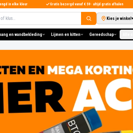
ngd in elke kleur
Gratis bezorgd vanaf € 59 · altijd gratis afhalen
Kies je winkel
hang en wandbekleding
Lijmen en kitten
Gereedschap
Alle 