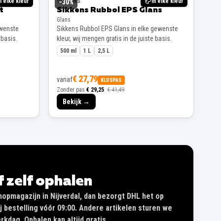
n elke kleur
SIKKENS
In elke kleur
−
30
%
t
Sikkens Rubbol EPS Glans
Glans
ewenste
Sikkens Rubbol EPS Glans in elke gewenste
 basis.
kleur, wij mengen gratis in de juiste basis.
500 ml
1 L
2,5 L
€ 27,79
vanaf
KLUSPAS
Zonder pas
€ 29,25
€ 41,49
Bekijk →
of zelf ophalen
shopmagazijn in Nijverdal, dan bezorgt DHL het op
 bestelling vóór 09:00. Andere artikelen sturen we
kdag. Ophalen kan altijd gratis.