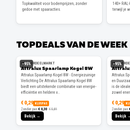
Topkwaliteit voor bodemprijzen, zonder
140+ RAL-k
gedoe met spaaracties.
terwijl je 
TOPDEALS VAN DE WEEK
DE VOORDEELMARKT
DE VOORD
−
95
%
−
95
%
Attralux Spaarlamp Kogel 8W
Attral
Attralux Spaarlamp Kogel 8W - Energiezuinige
Attralux S
Verlichting De Attralux Spaarlamp Kogel 8W
en Duurzaa
biedt een uitstekende combinatie van energie-
is de ideal
efficiëntie en heldere v…
zowel energ
€ 0,29
€ 0,29
KLUSPAS
KL
Zonder pas
€ 0,30
€ 5,81
Zonder pas
Bekijk →
Bekijk 