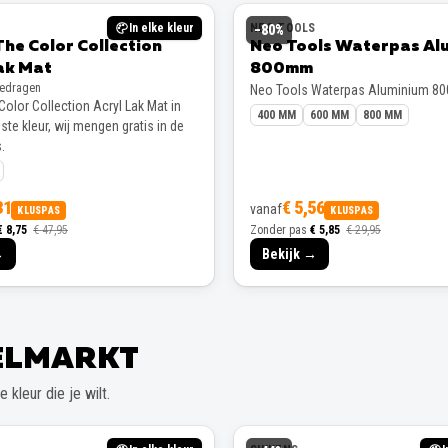
In elke kleur
NEO TOOLS
−
80
%
The Color Collection
Neo Tools Waterpas Al
ak Mat
800mm
gedragen
Neo Tools Waterpas Aluminium 8
Color Collection Acryl Lak Mat in
400 MM
600 MM
800 MM
te kleur, wij mengen gratis in de
.
31
€ 5,56
vanaf
KLUSPAS
KLUSPAS
€ 8,75
€ 47,95
Zonder pas
€ 5,85
€ 29,95
→
Bekijk →
EELMARKT
 kleur die je wilt.