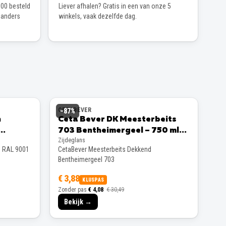
00 besteld
Liever afhalen? Gratis in een van onze 5
 anders
winkels, vaak dezelfde dag.
CETABEVER
−
87
%
n
Ceta Bever DK Meesterbeits
703 Bentheimergeel – 750 ml
Zijdeglans
Zijdeglans
s RAL 9001
CetaBever Meesterbeits Dekkend
Bentheimergeel 703
€ 3,88
KLUSPAS
Zonder pas
€ 4,08
€ 30,49
Bekijk →