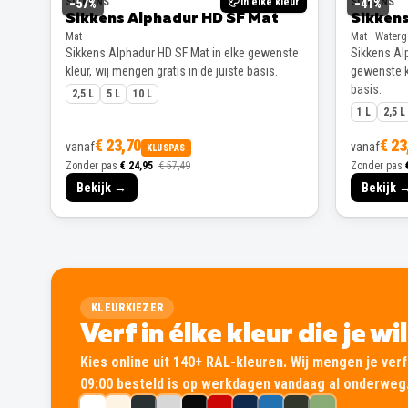
SIKKENS
In elke kleur
SIKKENS
−
57
%
−
41
%
Sikkens Alphadur HD SF Mat
Sikkens
Mat
Mat · Water
Sikkens Alphadur HD SF Mat in elke gewenste
Sikkens Alp
kleur, wij mengen gratis in de juiste basis.
gewenste kl
basis.
2,5 L
5 L
10 L
1 L
2,5 L
€ 23,70
€ 23
vanaf
vanaf
KLUSPAS
Zonder pas
€ 24,95
€ 57,49
Zonder pas
Bekijk →
Bekijk 
KLEURKIEZER
Verf in élke kleur die je wi
Kies online uit 140+ RAL-kleuren. Wij mengen je verf 
09:00 besteld is op werkdagen vandaag al onderweg