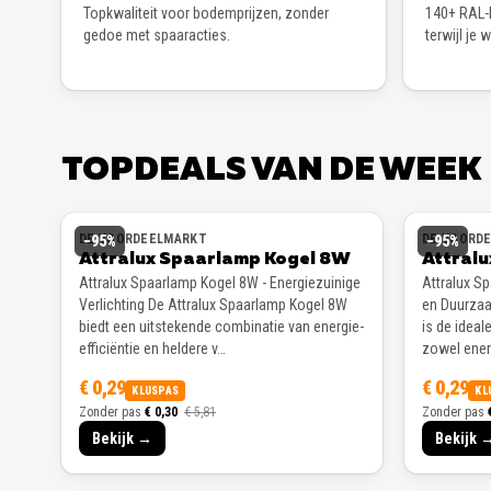
Topkwaliteit voor bodemprijzen, zonder
140+ RAL-k
gedoe met spaaracties.
terwijl je 
TOPDEALS VAN DE WEEK
DE VOORDEELMARKT
DE VOORD
−
95
%
−
95
%
Attralux Spaarlamp Kogel 8W
Attral
Attralux Spaarlamp Kogel 8W - Energiezuinige
Attralux S
Verlichting De Attralux Spaarlamp Kogel 8W
en Duurzaa
biedt een uitstekende combinatie van energie-
is de ideal
efficiëntie en heldere v…
zowel energ
€ 0,29
€ 0,29
KLUSPAS
KL
Zonder pas
€ 0,30
€ 5,81
Zonder pas
Bekijk →
Bekijk 