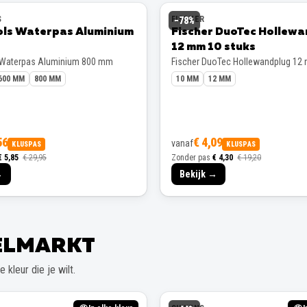
S
FISCHER
−
78
%
ols Waterpas Aluminium
Fischer DuoTec Hollew
12 mm 10 stuks
 Waterpas Aluminium 800 mm
Fischer DuoTec Hollewandplug 12
600 MM
800 MM
10 MM
12 MM
56
€ 4,09
vanaf
KLUSPAS
KLUSPAS
€ 5,85
€ 29,95
Zonder pas
€ 4,30
€ 19,20
→
Bekijk →
EELMARKT
 kleur die je wilt.