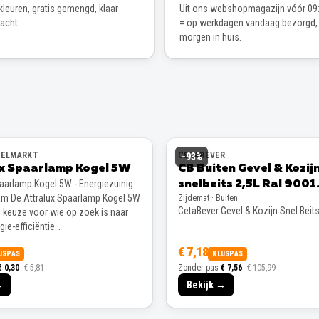
leuren, gratis gemengd, klaar
Uit ons webshopmagazijn vóór 09:
wacht.
= op werkdagen vandaag bezorgd,
morgen in huis.
EELMARKT
CETABEVER
−
93
%
ux Spaarlamp Kogel 5W
CB Buiten Gevel & Kozij
paarlamp Kogel 5W - Energiezuinig
snelbeits 2,5L Ral 9001
m De Attralux Spaarlamp Kogel 5W
Zijdemat · Buiten
Zijdemat
CetaBever Gevel & Kozijn Snel Beit
e keuze voor wie op zoek is naar
ie-efficiëntie…
€ 7,18
USPAS
KLUSPAS
€ 0,30
€ 5,81
Zonder pas
€ 7,56
€ 105,99
→
Bekijk →