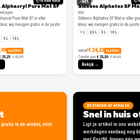
In elke kleur
SIKKENS
I
−
44
%
 Alphacryl Pure Mat SF
Sikkens Alphatex SF Ma
gedragen
Mat
hacryl Pure Mat SF in elke
Sikkens Alphatex SF Mat in elke g
eur, wij mengen gratis in de juiste
kleur, wij mengen gratis in de juiste
1 L
2,5 L
5 L
10 L
5 L
10 L
,99
€ 24,23
vanaf
KLUSPAS
KLUSPAS
€ 25,25
€ 42,99
Zonder pas
€ 25,50
€ 45,49
→
Bekijk →
BEZORGEN OF AFHALEN
lt
Snel in huis 
gratis in de winkel, vóór
Ligt je artikel in ons web
.
werkdagen vandaag nog bij
met PostNL binnen één wer