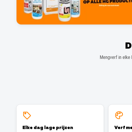
D
Mengverf in elke 
Elke dag lage prijzen
Verf me