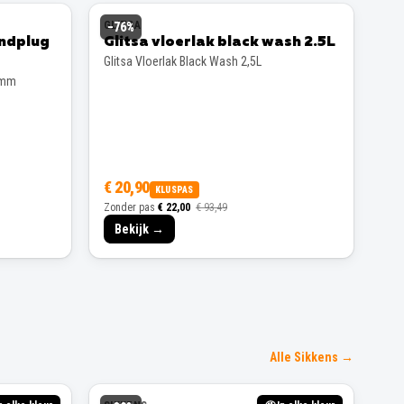
GLITSA
−
76
%
andplug
Glitsa vloerlak black wash 2.5L
Glitsa Vloerlak Black Wash 2,5L
 mm
€ 20,90
KLUSPAS
Zonder pas
€ 22,00
€ 93,49
Bekijk →
Alle Sikkens →