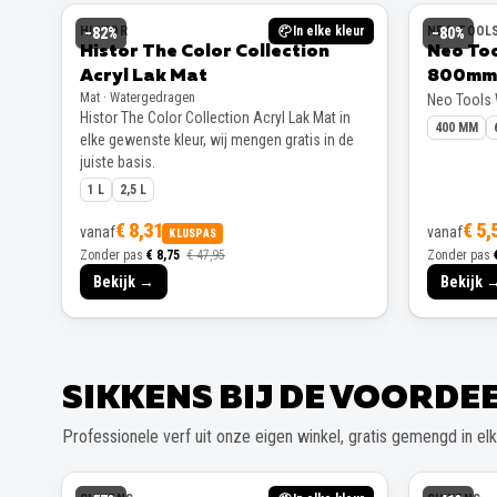
HISTOR
In elke kleur
NEO TOOL
−
82
%
−
80
%
Histor The Color Collection
Neo To
Acryl Lak Mat
800mm
Mat · Watergedragen
Neo Tools
Histor The Color Collection Acryl Lak Mat in
400 MM
elke gewenste kleur, wij mengen gratis in de
juiste basis.
1 L
2,5 L
€ 8,31
€ 5,
vanaf
vanaf
KLUSPAS
Zonder pas
€ 8,75
€ 47,95
Zonder pas
Bekijk →
Bekijk 
SIKKENS BIJ DE VOORD
Professionele verf uit onze eigen winkel, gratis gemengd in elke