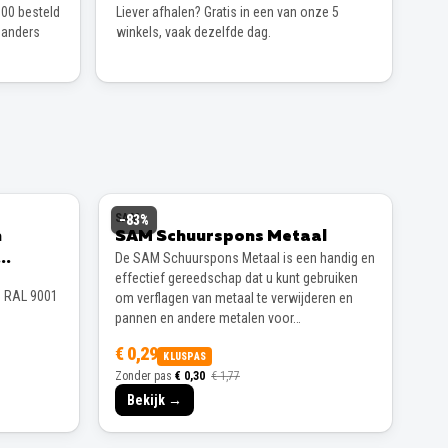
00 besteld
Liever afhalen? Gratis in een van onze 5
 anders
winkels, vaak dezelfde dag.
SAM
−
83
%
n
SAM Schuurspons Metaal
De SAM Schuurspons Metaal is een handig en
effectief gereedschap dat u kunt gebruiken
s RAL 9001
om verflagen van metaal te verwijderen en
pannen en andere metalen voor…
€ 0,29
KLUSPAS
Zonder pas
€ 0,30
€ 1,77
Bekijk →