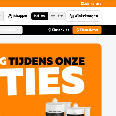
Klantenservice
Winkelwagen
Inloggen
▾
incl. btw
excl. btw
categorieën
Klusadvies
Kleurkiezer