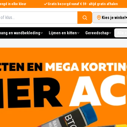
ngd in elke kleur
Gratis bezorgd vanaf € 59 · altijd gratis afhalen
Kies je winkel
hang en wandbekleding
Lijmen en kitten
Gereedschap
Alle 