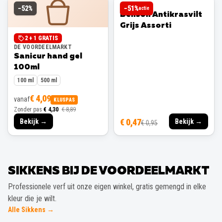
BENSON
−
52
%
−
51
%
actie
Benson Antikrasvilt
Grijs Assorti
2 + 1 GRATIS
DE VOORDEELMARKT
Sanicur hand gel
100ml
100 ml
500 ml
€ 4,09
vanaf
KLUSPAS
Zonder pas
€ 4,30
€ 8,89
€ 0,47
Bekijk →
Bekijk →
€ 0,95
SIKKENS BIJ DE VOORDEELMARKT
Professionele verf uit onze eigen winkel, gratis gemengd in elke
kleur die je wilt.
Alle Sikkens →