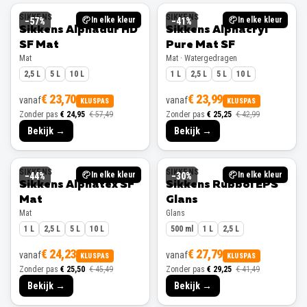
SIKKENS
SIKKENS
In elke kleur
In elke kleur
−
57
%
−
41
%
Sikkens Alphadur HD
Sikkens Alphacryl
SF Mat
Pure Mat SF
Mat
Mat · Watergedragen
2,5 L
5 L
10 L
1 L
2,5 L
5 L
10 L
€ 23,70
€ 23,99
vanaf
vanaf
KLUSPAS
KLUSPAS
Zonder pas
€ 24,95
€ 57,49
Zonder pas
€ 25,25
€ 42,99
Bekijk →
Bekijk →
SIKKENS
SIKKENS
In elke kleur
In elke kleur
−
44
%
−
30
%
Sikkens Alphatex SF
Sikkens Rubbol EPS
Mat
Glans
Mat
Glans
1 L
2,5 L
5 L
10 L
500 ml
1 L
2,5 L
€ 24,23
€ 27,79
vanaf
vanaf
KLUSPAS
KLUSPAS
Zonder pas
€ 25,50
€ 45,49
Zonder pas
€ 29,25
€ 41,49
Bekijk →
Bekijk →