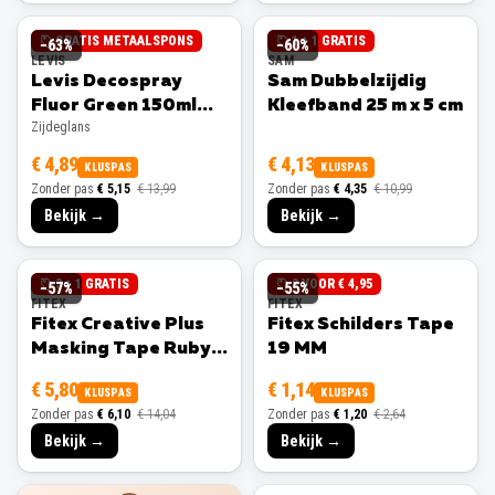
GRATIS METAALSPONS
1 + 1 GRATIS
−
63
%
−
60
%
LEVIS
SAM
Levis Decospray
Sam Dubbelzijdig
Fluor Green 150ml
Kleefband 25 m x 5 cm
Zijdeglans
Zijdeglans
€ 4,89
€ 4,13
KLUSPAS
KLUSPAS
Zonder pas
€ 5,15
€ 13,99
Zonder pas
€ 4,35
€ 10,99
Bekijk →
Bekijk →
3 + 1 GRATIS
3 VOOR € 4,95
−
57
%
−
55
%
FITEX
FITEX
Fitex Creative Plus
Fitex Schilders Tape
Masking Tape Ruby
19 MM
25 MM
€ 5,80
€ 1,14
KLUSPAS
KLUSPAS
Zonder pas
€ 6,10
€ 14,04
Zonder pas
€ 1,20
€ 2,64
Bekijk →
Bekijk →