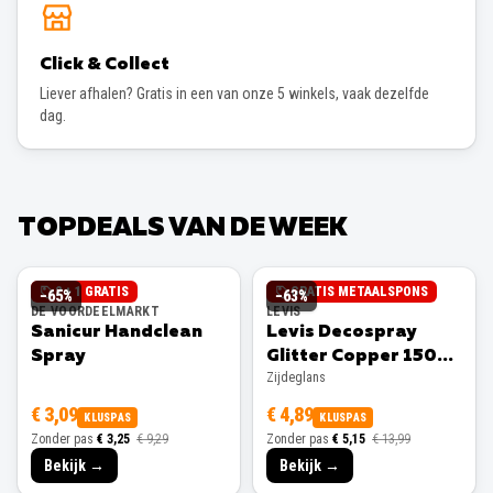
Click & Collect
Liever afhalen? Gratis in een van onze 5 winkels, vaak dezelfde
dag.
TOPDEALS VAN DE WEEK
2 + 1 GRATIS
GRATIS METAALSPONS
−
65
%
−
63
%
DE VOORDEELMARKT
LEVIS
Sanicur Handclean
Levis Decospray
Spray
Glitter Copper 150ml
Zijdeglans
Zijdeglans
€ 3,09
€ 4,89
KLUSPAS
KLUSPAS
Zonder pas
€ 3,25
€ 9,29
Zonder pas
€ 5,15
€ 13,99
Bekijk →
Bekijk →