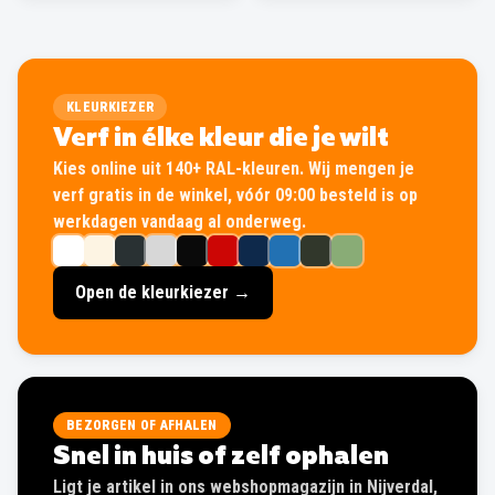
KLEURKIEZER
Verf in élke kleur die je wilt
Kies online uit 140+ RAL-kleuren. Wij mengen je
verf gratis in de winkel, vóór 09:00 besteld is op
werkdagen vandaag al onderweg.
Open de kleurkiezer →
BEZORGEN OF AFHALEN
Snel in huis of zelf ophalen
Ligt je artikel in ons webshopmagazijn in Nijverdal,