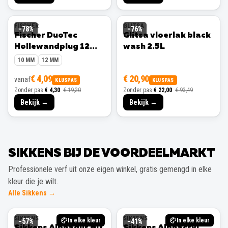
FISCHER
GLITSA
−
78
%
−
76
%
Fischer DuoTec
Glitsa vloerlak black
Hollewandplug 12
wash 2.5L
mm 10 stuks
10 MM
12 MM
€ 4,09
€ 20,90
vanaf
KLUSPAS
KLUSPAS
Zonder pas
€ 4,30
€ 19,20
Zonder pas
€ 22,00
€ 93,49
Bekijk →
Bekijk →
SIKKENS BIJ DE VOORDEELMARKT
Professionele verf uit onze eigen winkel, gratis gemengd in elke
kleur die je wilt.
Alle Sikkens →
SIKKENS
SIKKENS
In elke kleur
In elke kleur
−
57
%
−
41
%
Sikkens Alphadur HD
Sikkens Alphacryl