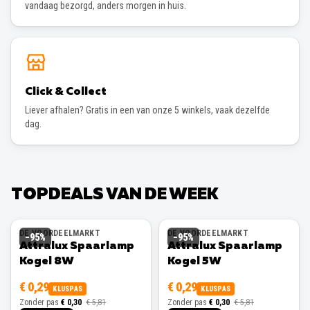
vandaag bezorgd, anders morgen in huis.
Click & Collect
Liever afhalen? Gratis in een van onze 5 winkels, vaak dezelfde
dag.
TOPDEALS VAN DE WEEK
DE VOORDEELMARKT
DE VOORDEELMARKT
−
95
%
−
95
%
Attralux Spaarlamp
Attralux Spaarlamp
Kogel 8W
Kogel 5W
€ 0,29
€ 0,29
KLUSPAS
KLUSPAS
Zonder pas
€ 0,30
€ 5,81
Zonder pas
€ 0,30
€ 5,81