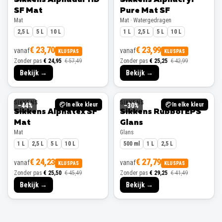
SF Mat
Pure Mat SF
Mat
Mat · Watergedragen
2,5 L
5 L
10 L
1 L
2,5 L
5 L
10 L
€ 23,70
€ 23,99
vanaf
vanaf
KLUSPAS
KLUSPAS
Zonder pas
€ 24,95
€ 57,49
Zonder pas
€ 25,25
€ 42,99
Bekijk →
Bekijk →
SIKKENS
SIKKENS
In elke kleur
In elke kleur
−
44
%
−
30
%
Sikkens Alphatex SF
Sikkens Rubbol EPS
Mat
Glans
Mat
Glans
1 L
2,5 L
5 L
10 L
500 ml
1 L
2,5 L
€ 24,23
€ 27,79
vanaf
vanaf
KLUSPAS
KLUSPAS
Zonder pas
€ 25,50
€ 45,49
Zonder pas
€ 29,25
€ 41,49
Bekijk →
Bekijk →