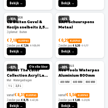
Bekijk →
Bekijk →
CETABEVER
SAM
−
93
%
−
83
%
CB Buiten Gevel &
SAM Schuurspons
Kozijn snelbeits 2,5L
Metaal
Zijdemat · Buiten
Ral 9001 Zijdemat
€ 7,18
€ 0,29
KLUSPAS
KLUSPAS
Zonder pas
€ 7,56
€ 105,99
Zonder pas
€ 0,30
€ 1,77
Bekijk →
Bekijk →
HISTOR
NEO TOOLS
In elke kleur
−
82
%
−
80
%
Histor The Color
Neo Tools Waterpas
Collection Acryl Lak
Aluminium 800mm
Mat · Watergedragen
Mat
400 MM
600 MM
800 MM
1 L
2,5 L
€ 8,31
€ 5,56
vanaf
vanaf
KLUSPAS
KLUSPAS
Zonder pas
€ 8,75
€ 47,95
Zonder pas
€ 5,85
€ 29,95
Bekijk →
Bekijk →