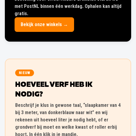
met PostNL binnen één werkdag. Ophalen kan altijd
gratis.
Bekijk onze winkels →
NIEUW
HOEVEEL VERF HEB IK
NODIG?
Beschrijf je klus in gewone taal, “slaapkamer van 4
bij 3 meter, van donkerblauw naar wit” en wij
rekenen uit hoeveel liter je nodig hebt, of er
grondverf bij moet en welke kwast of roller erbij
hoort. In één klik in je mandje.