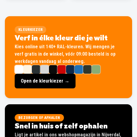
KLEURKIEZER
Verf in élke kleur die je wilt
Kies online uit 140+ RAL-kleuren. Wij mengen je
verf gratis in de winkel, vóór 09:00 besteld is op
werkdagen vandaag al onderweg.
Open de kleurkiezer →
BEZORGEN OF AFHALEN
Snel in huis of zelf ophalen
Ligt je artikel in ons webshopmagazijn in Nijverdal,