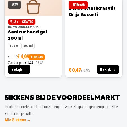
BENSON
−
52
%
−
51
%
actie
Benson Antikrasvilt
Grijs Assorti
2 + 1 GRATIS
DE VOORDEELMARKT
Sanicur hand gel
100ml
100 ml
500 ml
€ 4,09
vanaf
KLUSPAS
Zonder pas
€ 4,30
€ 8,89
€ 0,47
Bekijk →
Bekijk →
€ 0,95
SIKKENS BIJ DE VOORDEELMARKT
Professionele verf uit onze eigen winkel, gratis gemengd in elke
kleur die je wilt.
Alle Sikkens →