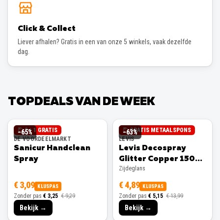
Click & Collect
Liever afhalen? Gratis in een van onze 5 winkels, vaak dezelfde
dag.
TOPDEALS VAN DE WEEK
2 + 1 GRATIS
GRATIS METAALSPONS
−
65
%
−
63
%
DE VOORDEELMARKT
LEVIS
Sanicur Handclean
Levis Decospray
Spray
Glitter Copper 150ml
Zijdeglans
Zijdeglans
€ 3,09
€ 4,89
KLUSPAS
KLUSPAS
Zonder pas
€ 3,25
€ 9,29
Zonder pas
€ 5,15
€ 13,99
Bekijk →
Bekijk →