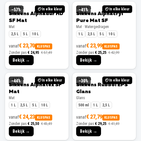
SIKKENS
SIKKENS
In elke kleur
In elke kleur
−
57
%
−
41
%
Sikkens Alphadur HD
Sikkens Alphacryl
SF Mat
Pure Mat SF
Mat
Mat · Watergedragen
2,5 L
5 L
10 L
1 L
2,5 L
5 L
10 L
€ 23,70
€ 23,99
vanaf
vanaf
KLUSPAS
KLUSPAS
Zonder pas
€ 24,95
€ 57,49
Zonder pas
€ 25,25
€ 42,99
Bekijk →
Bekijk →
SIKKENS
SIKKENS
In elke kleur
In elke kleur
−
44
%
−
30
%
Sikkens Alphatex SF
Sikkens Rubbol EPS
Mat
Glans
Mat
Glans
1 L
2,5 L
5 L
10 L
500 ml
1 L
2,5 L
€ 24,23
€ 27,79
vanaf
vanaf
KLUSPAS
KLUSPAS
Zonder pas
€ 25,50
€ 45,49
Zonder pas
€ 29,25
€ 41,49
Bekijk →
Bekijk →