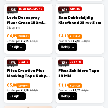
GRATIS METAALSPONS
1 + 1 GRATIS
−
63
%
−
60
%
LEVIS
SAM
Levis Decospray
Sam Dubbelzijdig
Fluor Green 150ml
Kleefband 25 m x 5 cm
Zijdeglans
Zijdeglans
€ 4,89
€ 4,13
KLUSPAS
KLUSPAS
Zonder pas
€ 5,15
€ 13,99
Zonder pas
€ 4,35
€ 10,99
Bekijk →
Bekijk →
3 + 1 GRATIS
3 VOOR € 4,95
−
57
%
−
55
%
FITEX
FITEX
Fitex Creative Plus
Fitex Schilders Tape
Masking Tape Ruby
19 MM
25 MM
€ 5,80
€ 1,14
KLUSPAS
KLUSPAS
Zonder pas
€ 6,10
€ 14,04
Zonder pas
€ 1,20
€ 2,64
Bekijk →
Bekijk →