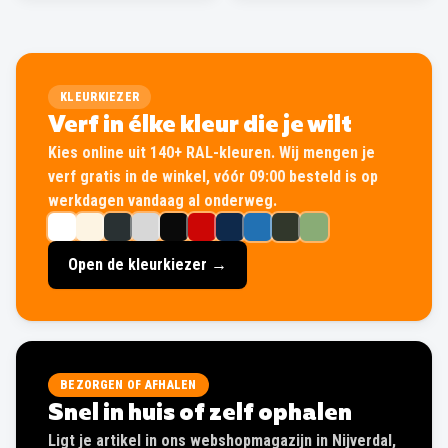
KLEURKIEZER
Verf in élke kleur die je wilt
Kies online uit 140+ RAL-kleuren. Wij mengen je
verf gratis in de winkel, vóór 09:00 besteld is op
werkdagen vandaag al onderweg.
Open de kleurkiezer →
BEZORGEN OF AFHALEN
Snel in huis of zelf ophalen
Ligt je artikel in ons webshopmagazijn in Nijverdal,