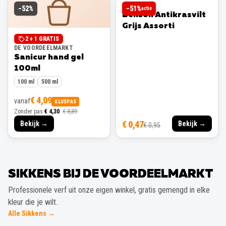
BENSON
−
52
%
−
51
%
actie
Benson Antikrasvilt
Grijs Assorti
2 + 1 GRATIS
DE VOORDEELMARKT
Sanicur hand gel
100ml
100 ml
500 ml
€ 4,09
vanaf
KLUSPAS
Zonder pas
€ 4,30
€ 8,89
€ 0,47
Bekijk →
Bekijk →
€ 0,95
SIKKENS BIJ DE VOORDEELMARKT
Professionele verf uit onze eigen winkel, gratis gemengd in elke
kleur die je wilt.
Alle Sikkens →