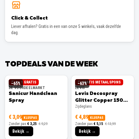
Click & Collect
Liever afhalen? Gratis in een van onze 5 winkels, vaak dezelfde
dag.
TOPDEALS VAN DE WEEK
2 + 1 GRATIS
GRATIS METAALSPONS
−
65
%
−
63
%
DE VOORDEELMARKT
LEVIS
Sanicur Handclean
Levis Decospray
Spray
Glitter Copper 150ml
Zijdeglans
Zijdeglans
€ 3,09
€ 4,89
KLUSPAS
KLUSPAS
Zonder pas
€ 3,25
€ 9,29
Zonder pas
€ 5,15
€ 13,99
Bekijk →
Bekijk →