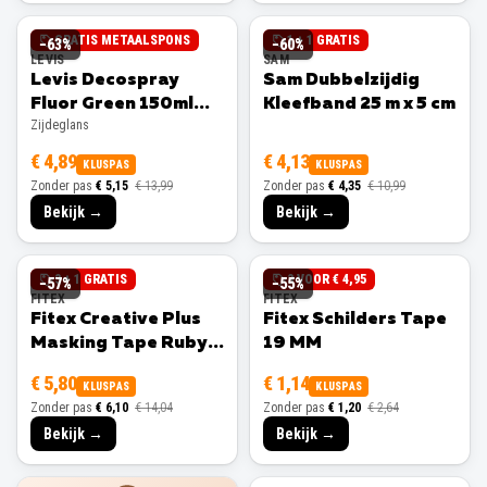
GRATIS METAALSPONS
1 + 1 GRATIS
−
63
%
−
60
%
LEVIS
SAM
Levis Decospray
Sam Dubbelzijdig
Fluor Green 150ml
Kleefband 25 m x 5 cm
Zijdeglans
Zijdeglans
€ 4,89
€ 4,13
KLUSPAS
KLUSPAS
Zonder pas
€ 5,15
€ 13,99
Zonder pas
€ 4,35
€ 10,99
Bekijk →
Bekijk →
3 + 1 GRATIS
3 VOOR € 4,95
−
57
%
−
55
%
FITEX
FITEX
Fitex Creative Plus
Fitex Schilders Tape
Masking Tape Ruby
19 MM
25 MM
€ 5,80
€ 1,14
KLUSPAS
KLUSPAS
Zonder pas
€ 6,10
€ 14,04
Zonder pas
€ 1,20
€ 2,64
Bekijk →
Bekijk →