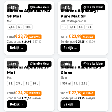
SIKKENS
SIKKENS
In elke kleur
In elke kleur
−
57
%
−
41
%
Sikkens Alphadur HD
Sikkens Alphacryl
SF Mat
Pure Mat SF
Mat
Mat · Watergedragen
2,5 L
5 L
10 L
1 L
2,5 L
5 L
10 L
€ 23,70
€ 23,99
vanaf
vanaf
KLUSPAS
KLUSPAS
Zonder pas
€ 24,95
€ 57,49
Zonder pas
€ 25,25
€ 42,99
Bekijk →
Bekijk →
SIKKENS
SIKKENS
In elke kleur
In elke kleur
−
44
%
−
30
%
Sikkens Alphatex SF
Sikkens Rubbol EPS
Mat
Glans
Mat
Glans
1 L
2,5 L
5 L
10 L
500 ml
1 L
2,5 L
€ 24,23
€ 27,79
vanaf
vanaf
KLUSPAS
KLUSPAS
Zonder pas
€ 25,50
€ 45,49
Zonder pas
€ 29,25
€ 41,49
Bekijk →
Bekijk →