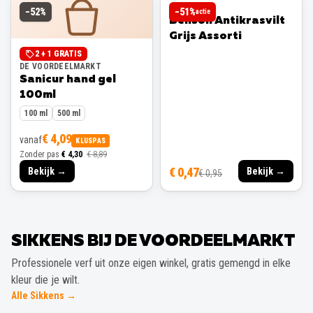
BENSON
−
52
%
−
51
%
actie
Benson Antikrasvilt
Grijs Assorti
2 + 1 GRATIS
DE VOORDEELMARKT
Sanicur hand gel
100ml
100 ml
500 ml
€ 4,09
vanaf
KLUSPAS
Zonder pas
€ 4,30
€ 8,89
€ 0,47
Bekijk →
Bekijk →
€ 0,95
SIKKENS BIJ DE VOORDEELMARKT
Professionele verf uit onze eigen winkel, gratis gemengd in elke
kleur die je wilt.
Alle Sikkens →