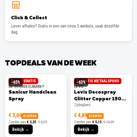
Click & Collect
Liever afhalen? Gratis in een van onze 5 winkels, vaak dezelfde
dag.
TOPDEALS VAN DE WEEK
2 + 1 GRATIS
GRATIS METAALSPONS
−
65
%
−
63
%
DE VOORDEELMARKT
LEVIS
Sanicur Handclean
Levis Decospray
Spray
Glitter Copper 150ml
Zijdeglans
Zijdeglans
€ 3,09
€ 4,89
KLUSPAS
KLUSPAS
Zonder pas
€ 3,25
€ 9,29
Zonder pas
€ 5,15
€ 13,99
Bekijk →
Bekijk →