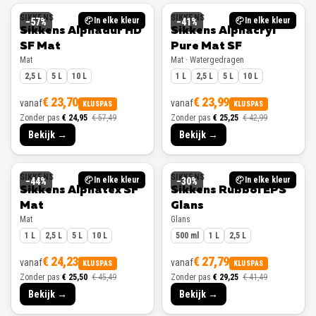
SIKKENS
SIKKENS
In elke kleur
In elke kleur
−
57
%
−
41
%
Sikkens Alphadur HD
Sikkens Alphacryl
SF Mat
Pure Mat SF
Mat
Mat · Watergedragen
2,5 L
5 L
10 L
1 L
2,5 L
5 L
10 L
€ 23,70
€ 23,99
vanaf
vanaf
KLUSPAS
KLUSPAS
Zonder pas
€ 24,95
€ 57,49
Zonder pas
€ 25,25
€ 42,99
Bekijk →
Bekijk →
SIKKENS
SIKKENS
In elke kleur
In elke kleur
−
44
%
−
30
%
Sikkens Alphatex SF
Sikkens Rubbol EPS
Mat
Glans
Mat
Glans
1 L
2,5 L
5 L
10 L
500 ml
1 L
2,5 L
€ 24,23
€ 27,79
vanaf
vanaf
KLUSPAS
KLUSPAS
Zonder pas
€ 25,50
€ 45,49
Zonder pas
€ 29,25
€ 41,49
Bekijk →
Bekijk →