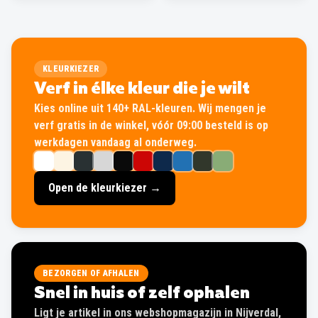
KLEURKIEZER
Verf in élke kleur die je wilt
Kies online uit 140+ RAL-kleuren. Wij mengen je
verf gratis in de winkel, vóór 09:00 besteld is op
werkdagen vandaag al onderweg.
Open de kleurkiezer →
BEZORGEN OF AFHALEN
Snel in huis of zelf ophalen
Ligt je artikel in ons webshopmagazijn in Nijverdal,