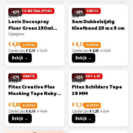
GRATIS METAALSPONS
1 + 1 GRATIS
−
63
%
−
60
%
LEVIS
SAM
Levis Decospray
Sam Dubbelzijdig
Fluor Green 150ml
Kleefband 25 m x 5 cm
Zijdeglans
Zijdeglans
€ 4,89
€ 4,13
KLUSPAS
KLUSPAS
Zonder pas
€ 5,15
€ 13,99
Zonder pas
€ 4,35
€ 10,99
Bekijk →
Bekijk →
3 + 1 GRATIS
3 VOOR € 4,95
−
57
%
−
55
%
FITEX
FITEX
Fitex Creative Plus
Fitex Schilders Tape
Masking Tape Ruby
19 MM
25 MM
€ 5,80
€ 1,14
KLUSPAS
KLUSPAS
Zonder pas
€ 6,10
€ 14,04
Zonder pas
€ 1,20
€ 2,64
Bekijk →
Bekijk →